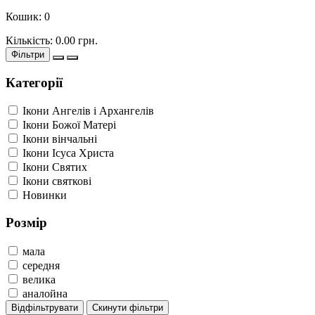
Кошик:
0
Кількість:
0.00
грн.
Фільтри
Категорії
Ікони Ангелів і Архангелів
Ікони Божої Матері
Ікони вінчальні
Ікони Ісуса Христа
Ікони Святих
Ікони святкові
Новинки
Розмір
мала
середня
велика
аналойна
Відфільтрувати
Скинути фільтри