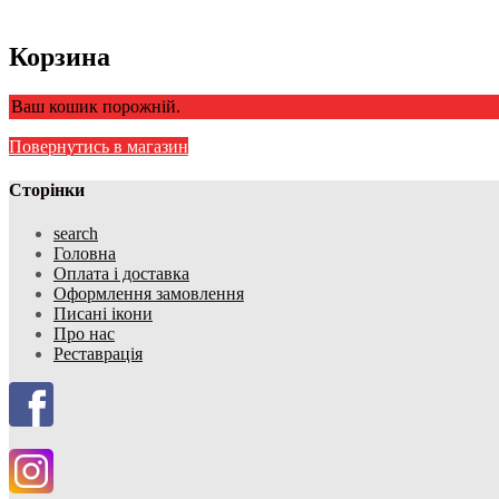
Корзина
Ваш кошик порожній.
Повернутись в магазин
Сторінки
search
Головна
Оплата і доставка
Оформлення замовлення
Писані ікони
Про нас
Реставрація