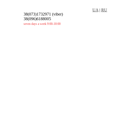
UA
|
RU
38(073)1732971 (viber)
38(096)6188005
seven days a week 9:00-18:00