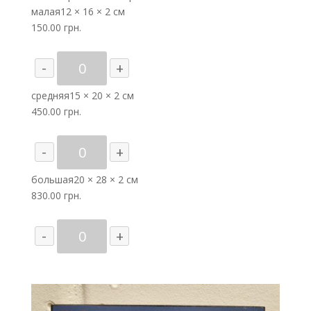
малая
12 × 16 × 2 см
150.00
грн.
Количество
-
+
товара
Ангел
средняя
15 × 20 × 2 см
Хранитель
450.00
грн.
Количество
-
+
товара
Ангел
большая
20 × 28 × 2 см
Хранитель
830.00
грн.
Количество
-
+
товара
Ангел
Хранитель