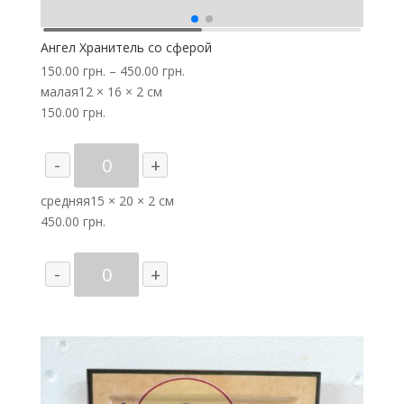
Ангел Хранитель со сферой
150.00
грн.
–
450.00
грн.
малая
12 × 16 × 2 см
150.00
грн.
Количество
-
+
товара
Ангел
средняя
15 × 20 × 2 см
Хранитель
450.00
грн.
со
сферой
Количество
-
+
товара
Ангел
Хранитель
со
сферой