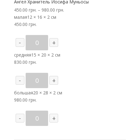
Ангел Хранитель Иосифа Муньосы
450.00
грн.
–
980.00
грн.
малая
12 × 16 × 2 см
450.00
грн.
Количество
-
+
товара
Ангел
средняя
15 × 20 × 2 см
Хранитель
830.00
грн.
Иосифа
Муньосы
Количество
-
+
товара
Ангел
большая
20 × 28 × 2 см
Хранитель
980.00
грн.
Иосифа
Муньосы
Количество
-
+
товара
Ангел
Хранитель