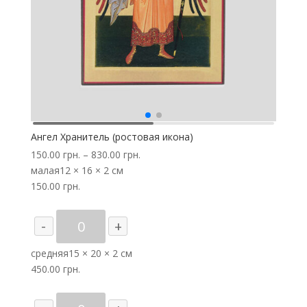
Ангел Хранитель (ростовая икона)
150.00
грн.
–
830.00
грн.
малая
12 × 16 × 2 см
150.00
грн.
Количество
-
+
товара
Ангел
средняя
15 × 20 × 2 см
Хранитель
450.00
грн.
(ростовая
икона)
Количество