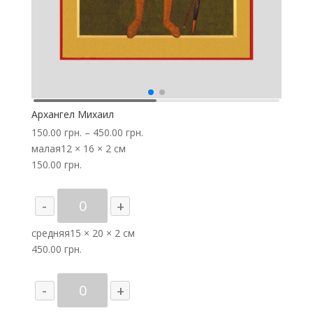
Архангел Михаил
150.00
грн.
–
450.00
грн.
малая
12 × 16 × 2 см
150.00
грн.
Количество
-
+
товара
Архангел
средняя
15 × 20 × 2 см
Михаил
450.00
грн.
Количество
-
+
товара
Архангел