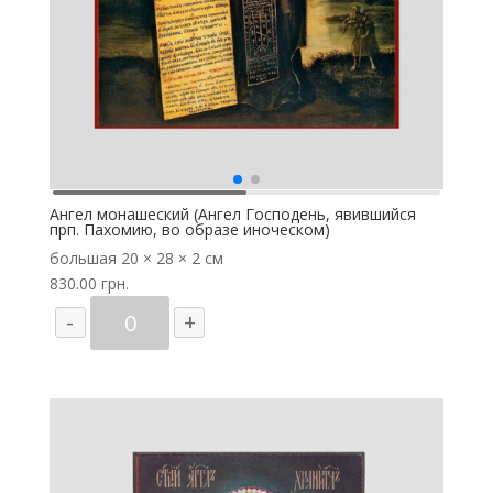
Ангел монашеский (Ангел Господень, явившийся
прп. Пахомию, во образе иноческом)
большая
20 × 28 × 2 см
830.00
грн.
Количество
-
+
товара
Ангел
монашеский
(Ангел
Господень,
явившийся
прп.