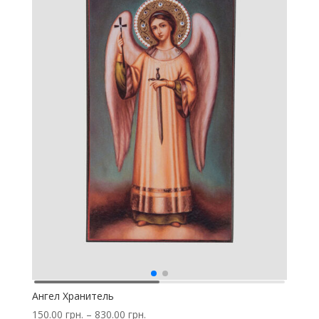
Пахомию,
во
образе
иноческом)
Ангел Хранитель
150.00
грн.
–
830.00
грн.