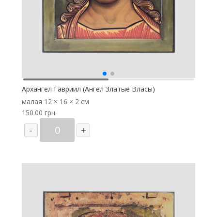
Архангел Гавриил (Ангел Златые Власы)
малая
12 × 16 × 2 см
150.00
грн.
Количество
-
+
товара
Архангел
Гавриил
(Ангел
Златые
Власы)