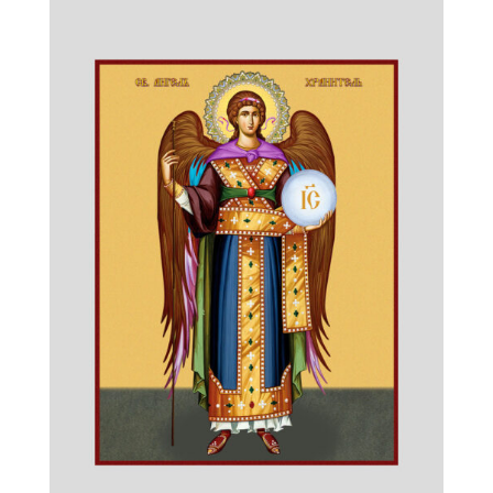
Иосифа
Муньосы