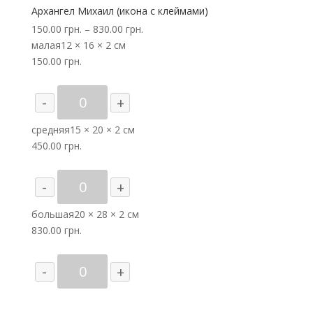
Архангел Михаил (икона с клеймами)
150.00
грн.
–
830.00
грн.
малая
12 × 16 × 2 см
150.00
грн.
Количество
-
+
товара
Архангел
средняя
15 × 20 × 2 см
Михаил
450.00
грн.
(икона
с
Количество
-
+
клеймами)
товара
Архангел
большая
20 × 28 × 2 см
Михаил
830.00
грн.
(икона
с
Количество
-
+
клеймами)
товара
Архангел
Михаил