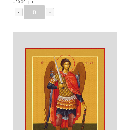
450.00
грн.
Количество
-
+
товара
Архангел
Гавриил
(Ангел
Златые
Власы),
копия
иконы
XII
века