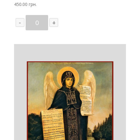
Молитвы
450.00
грн.
Количество
-
+
товара
Ангел
Молитвы