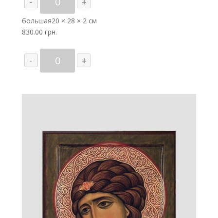
-
+
товара
Ангел
большая
20 × 28 × 2 см
Хранитель
830.00
грн.
(ростовая
икона)
Количество
-
+
товара
Ангел
Хранитель
(ростовая
икона)