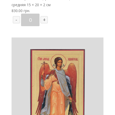
средняя
15 × 20 × 2 см
830.00
грн.
Количество
-
+
товара
Ангел
Хранитель
(арочная
икона)