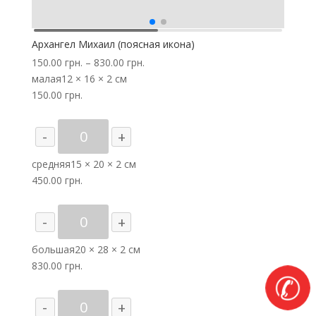
Архангел Михаил (поясная икона)
150.00
грн.
–
830.00
грн.
малая
12 × 16 × 2 см
150.00
грн.
Количество
-
+
товара
Архангел
средняя
15 × 20 × 2 см
Михаил
450.00
грн.
(поясная
икона)
Количество
-
+
товара
Архангел
большая
20 × 28 × 2 см
Михаил
830.00
грн.
✆
(поясная
икона)
Количество
-
+
товара