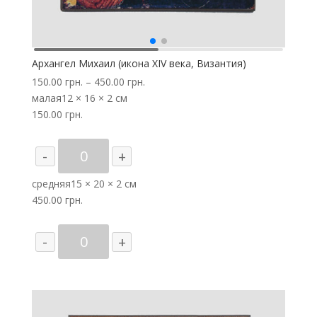
Архангел Михаил (икона XIV века, Византия)
150.00
грн.
–
450.00
грн.
малая
12 × 16 × 2 см
150.00
грн.
Количество
-
+
товара
Архангел
средняя
15 × 20 × 2 см
Михаил
450.00
грн.
(икона
XIV
Количество
-
+
века,
товара
Византия)
Архангел
Михаил
(икона
XIV