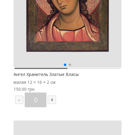
Ангел Хранитель Златые Власы
малая
12 × 16 × 2 см
150.00
грн.
Количество
-
+
товара
Ангел
Хранитель
Златые
Власы