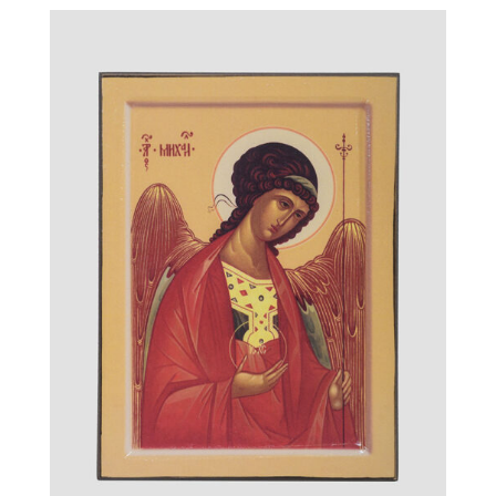
(икона
с
клеймами)