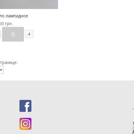
ло лампадное
.00
грн.
Количество
+
товара
Масло
лампадное
транице: