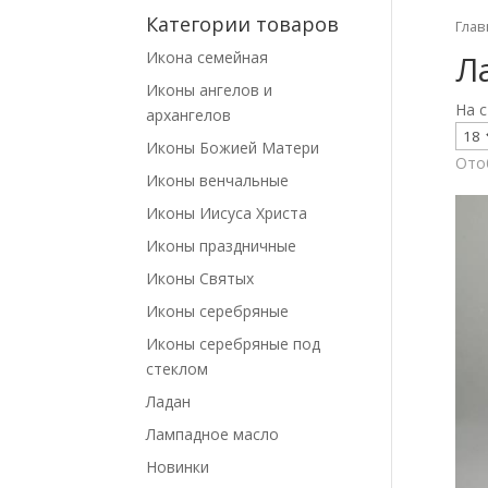
Категории товаров
Глав
Л
Икона семейная
Иконы ангелов и
На с
архангелов
Иконы Божией Матери
Ото
Иконы венчальные
Иконы Иисуса Христа
Иконы праздничные
Иконы Святых
Иконы серебряные
Иконы серебряные под
стеклом
Ладан
Лампадное масло
Новинки