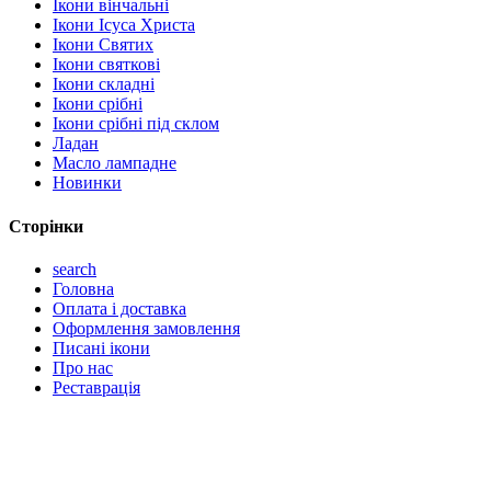
Ікони вінчальні
Ікони Ісуса Христа
Ікони Святих
Ікони святкові
Ікони складні
Ікони срібні
Ікони срібні під склом
Ладан
Масло лампадне
Новинки
Сторінки
search
Головна
Оплата і доставка
Оформлення замовлення
Писані ікони
Про нас
Реставрація