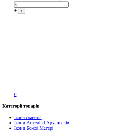
+
+
0
Категорії товарів
Ікона сімейна
Ікони Ангелів і Архангелів
Ікони Божої Матері