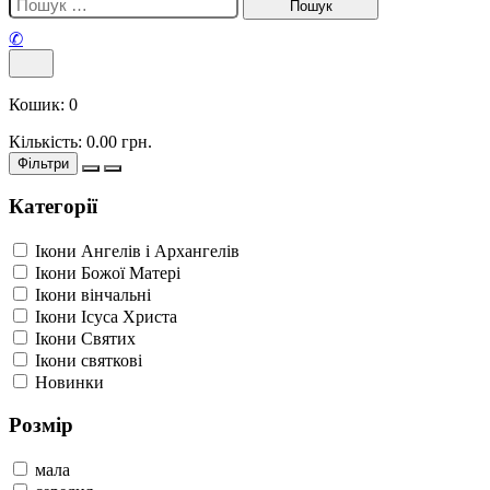
✆
Кошик:
0
Кількість:
0.00
грн.
Фільтри
Категорії
Ікони Ангелів і Архангелів
Ікони Божої Матері
Ікони вінчальні
Ікони Ісуса Христа
Ікони Святих
Ікони святкові
Новинки
Розмір
мала