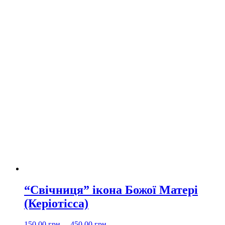
“Свічниця” ікона Божої Матері
(Керіотісса)
150.00
грн.
–
450.00
грн.