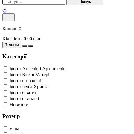
✆
Кошик:
0
Кількість:
0.00
грн.
Фільтри
Категорії
Ікони Ангелів і Архангелів
Ікони Божої Матері
Ікони вінчальні
Ікони Ісуса Христа
Ікони Святих
Ікони святкові
Новинки
Розмір
мала