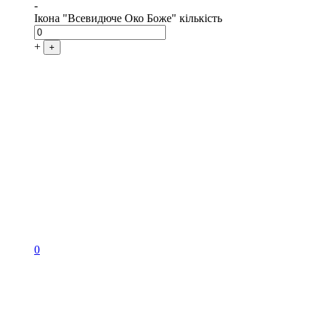
-
Ікона "Всевидюче Око Боже" кількість
+
+
0