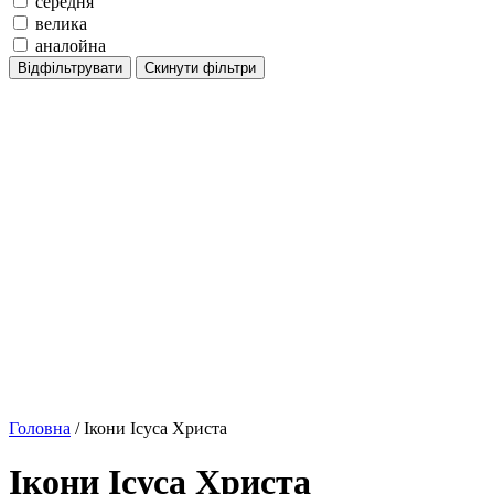
середня
велика
аналойна
Відфільтрувати
Скинути фільтри
Головна
/ Ікони Ісуса Христа
Ікони Ісуса Христа