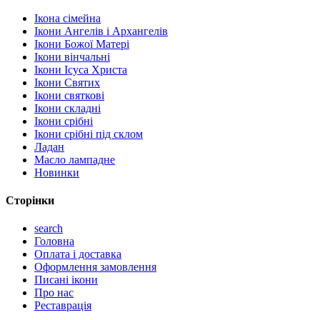
Ікона сімейна
Ікони Ангелів і Архангелів
Ікони Божої Матері
Ікони вінчальні
Ікони Ісуса Христа
Ікони Святих
Ікони святкові
Ікони складні
Ікони срібні
Ікони срібні під склом
Ладан
Масло лампадне
Новинки
Сторінки
search
Головна
Оплата і доставка
Оформлення замовлення
Писані ікони
Про нас
Реставрація