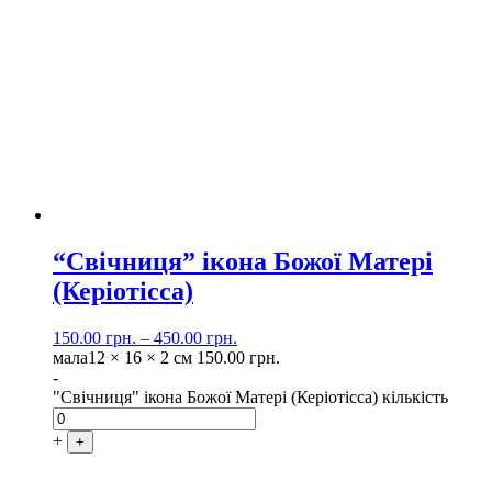
“Свічниця” ікона Божої Матері
(Керіотісса)
150.00
грн.
–
450.00
грн.
мала
12 × 16 × 2 см
150.00
грн.
-
"Свічниця" ікона Божої Матері (Керіотісса) кількість
+
+