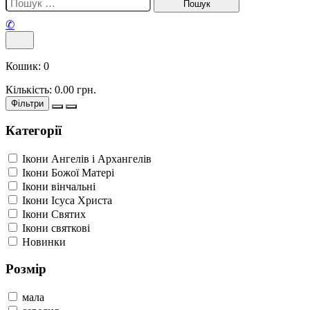
✆
Кошик:
0
Кількість:
0.00
грн.
Фільтри
Категорії
Ікони Ангелів і Архангелів
Ікони Божої Матері
Ікони вінчальні
Ікони Ісуса Христа
Ікони Святих
Ікони святкові
Новинки
Розмір
мала