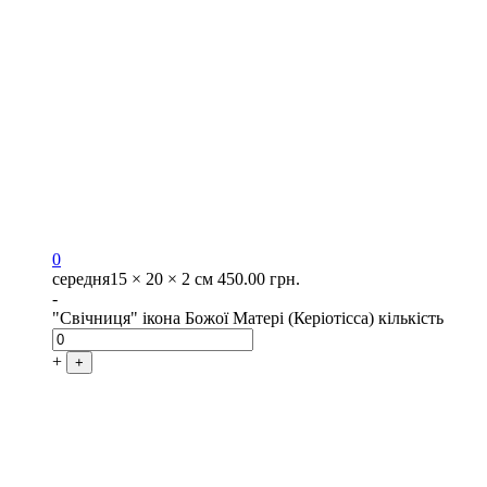
0
середня
15 × 20 × 2 см
450.00
грн.
-
"Свічниця" ікона Божої Матері (Керіотісса) кількість
+
+