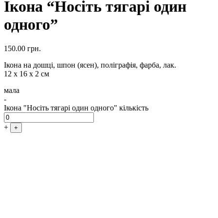
Ікона “Носіть тягарі один
одного”
150.00
грн.
Ікона на дошці, шпон (ясен), поліграфія, фарба, лак.
12 х 16 х 2 см
мала
-
Ікона "Носіть тягарі один одного" кількість
+
+