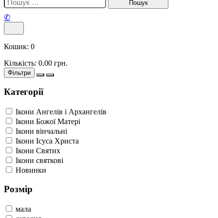
✆
Кошик:
0
Кількість:
0.00
грн.
Фільтри
Категорії
Ікони Ангелів і Архангелів
Ікони Божої Матері
Ікони вінчальні
Ікони Ісуса Христа
Ікони Святих
Ікони святкові
Новинки
Розмір
мала