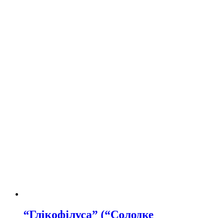
“Глікофілуса” (“Солодке