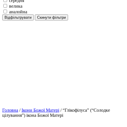
середня
велика
аналойна
Відфільтрувати
Скинути фільтри
Головна
/
Ікони Божої Матері
/ “Глікофілуса” (“Солодке
цілування”) ікона Божої Матері