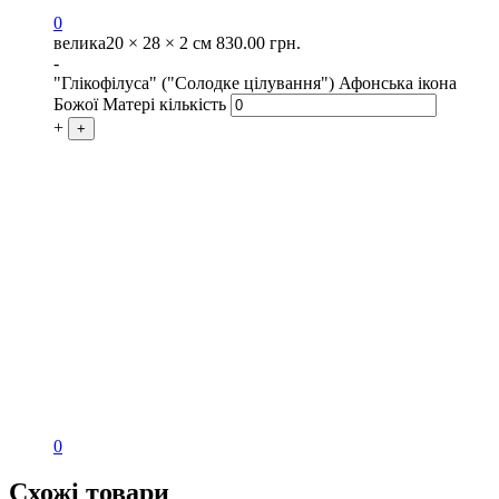
0
велика
20 × 28 × 2 см
830.00
грн.
-
"Глікофілуса" ("Солодке цілування") Афонська ікона
Божої Матері кількість
+
+
0
Схожі товари