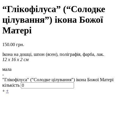
“Глікофілуса” (“Солодке
цілування”) ікона Божої
Матері
150.00
грн.
Ікона на дошці, шпон (ясен), поліграфія, фарба, лак.
12 х 16 х 2 см
мала
-
"Глікофілуса" ("Солодке цілування") ікона Божої Матері
кількість
+
+