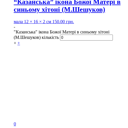
“Казанська” ікона Божої Матері в
синьому хітоні (М.Шешуков)
мала
12 × 16 × 2 см
150.00
грн.
-
"Казанська" ікона Божої Матері в синьому хітоні
(М.Шешуков) кількість
+
+
0