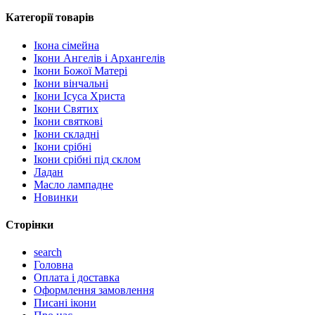
Категорії товарів
Ікона сімейна
Ікони Ангелів і Архангелів
Ікони Божої Матері
Ікони вінчальні
Ікони Ісуса Христа
Ікони Святих
Ікони святкові
Ікони складні
Ікони срібні
Ікони срібні під склом
Ладан
Масло лампадне
Новинки
Сторінки
search
Головна
Оплата і доставка
Оформлення замовлення
Писані ікони