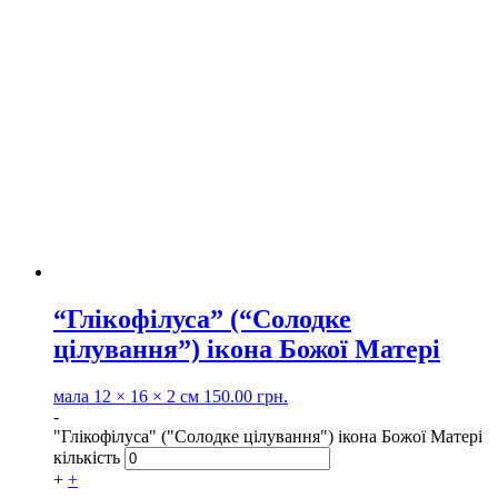
“Глікофілуса” (“Солодке
цілування”) ікона Божої Матері
мала
12 × 16 × 2 см
150.00
грн.
-
"Глікофілуса" ("Солодке цілування") ікона Божої Матері
кількість
+
+