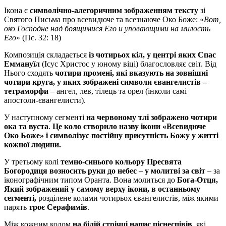
Ікона є
символічно-алегоричним зображенням тексту
зі
Святого Письма про всевидюче та всезнаюче Око Боже: «
Вот,
око Господне над боящимися Его и уповающими на милость
Его
» (Пс. 32: 18)
Композиція складається
із чотирьох кіл, у центрі яких Спас
Еммануїл
(Ісус Христос у юному віці) благословляє світ. Від
Нього сходять
чотири промені, які вказують на зовнішні
чотири круга, у яких зображені символи євангелистів –
тетраморфи
– ангел, лев, тілець та орел (інколи самі
апостоли-євангелисти).
У наступному сегменті
на червоному тлі зображено чотири
ока та вуста
.
Це коло створило назву ікони «Всевидюче
Око Боже» і символізує постійну присутність Божу у житті
кожної людини.
У третьому колі
темно-синього кольору Пресвята
Богородиця возносить руки до небес – у молитві за світ
– за
іконографічним типом Оранта. Вона молиться до
Бога-Отця,
Який зображений у самому верху ікони, в останньому
сегменті,
розділене колами чотирьох євангелистів, між якими
парять
троє Серафимів
.
Між кожним колом
на білій стрічці напис піснеспівів
, які