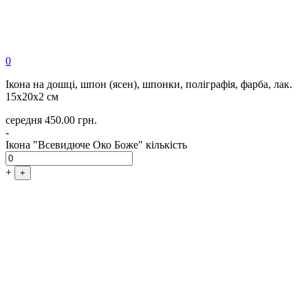
0
Ікона на дошці, шпон (ясен), шпонки, поліграфія, фарба, лак.
15х20х2 см
середня
450.00
грн.
-
Ікона "Всевидюче Око Боже" кількість
+
+