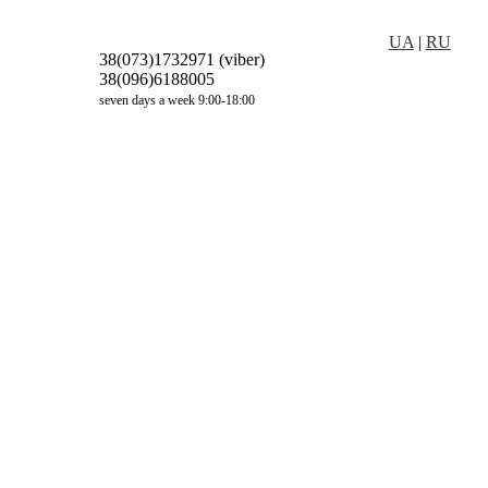
UA
|
RU
38(073)1732971 (viber)
38(096)6188005
seven days a week 9:00-18:00