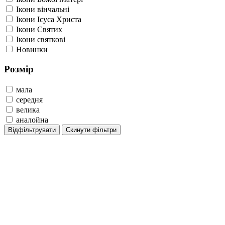
Ікони вінчальні
Ікони Ісуса Христа
Ікони Святих
Ікони святкові
Новинки
Розмір
мала
середня
велика
аналойна
Відфільтрувати
Скинути фільтри