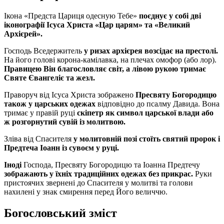
Ікона «Предста Цариця одесную Тебе»
поєднує у собі дві
іконографії Ісуса Христа «Цар царям» та «Великий
Архієрей».
Господь Вседержитель
у ризах архієрея возсідає на престолі.
На його голові корона-камілавка, на плечах омофор (або лор).
Правицею Він благословляє світ, а лівою рукою тримає
Святе Євангеліє та жезл.
Праворуч від Ісуса Христа зображено
Пресвяту Богородицю
також у царських одежах
відповідно до псалму Давида. Вона
тримає у правій руці
скіпетр як символ царської влади або
ж розгорнутий сувій із молитвою.
Зліва від Спасителя
у молитовній позі стоїть святий пророк і
Предтеча Іоанн із сувоєм у руці.
Іноді
Господа, Пресвяту Богородицю та Іоанна Предтечу
зображають у їхніх традиційних одежах без прикрас.
Руки
пристоячих звернені до Спасителя у молитві та голови
нахилені у знак смирення перед Його величчю.
Богословський зміст