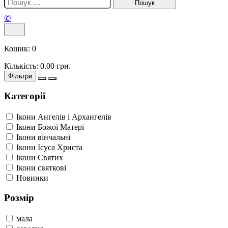
✆
Кошик:
0
Кількість:
0.00
грн.
Фільтри
Категорії
Ікони Ангелів і Архангелів
Ікони Божої Матері
Ікони вінчальні
Ікони Ісуса Христа
Ікони Святих
Ікони святкові
Новинки
Розмір
мала