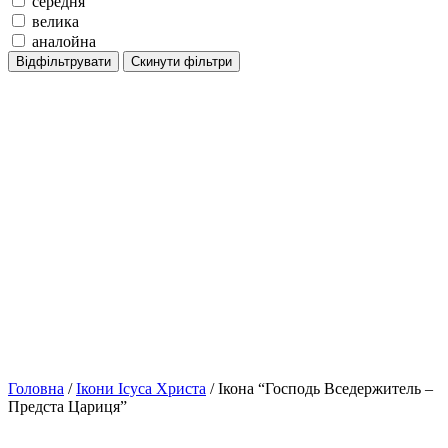
середня
велика
аналойна
Відфільтрувати
Скинути фільтри
Головна
/
Ікони Ісуса Христа
/ Ікона “Господь Вседержитель –
Предста Цариця”