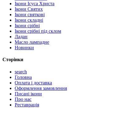
Ікони Ісуса Христа
Ікони Святих
Ікони святкові
Ікони складні
Ікони срібні
Ікони срібні під склом
Ладан
Масло лампадне
Новинки
Сторінки
search
Головна
Оплата і доставка
Оформлення замовлення
Писані ікони
Про нас
Реставрація