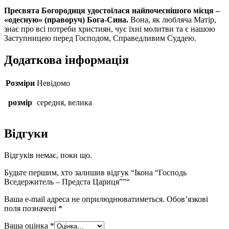
Пресвята Богородиця удостоїлася найпочеснішого місця –
«одесную» (праворуч) Бога-Сина.
Вона, як любляча Матір,
знає про всі потреби християн, чує їхні молитви та є нашою
Заступницею перед Господом, Справедливим Суддею.
Додаткова інформація
Розміри
Невідомо
розмір
середня, велика
Відгуки
Відгуків немає, поки що.
Будьте першим, хто залишив відгук “Ікона “Господь
Вседержитель – Предста Цариця””“
Ваша e-mail адреса не оприлюднюватиметься.
Обов’язкові
поля позначені
*
Ваша оцінка
*