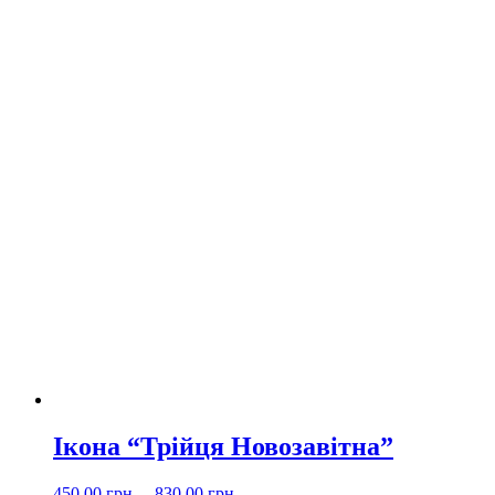
Ікона “Трійця Новозавітна”
450.00
грн.
–
830.00
грн.