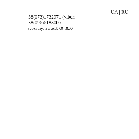
UA
|
RU
38(073)1732971 (viber)
38(096)6188005
seven days a week 9:00-18:00