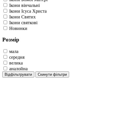
Ікони вінчальні
Ікони Ісуса Христа
Ікони Святих
Ікони святкові
Новинки
Розмір
мала
середня
велика
аналойна
Відфільтрувати
Скинути фільтри