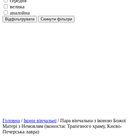
середня
велика
аналойна
Відфільтрувати
Скинути фільтри
Головна
/
Ікони вінчальні
/ Пара вінчальна з іконою Божої
Матері з Немовлям (іконостас Трапезного храму, Києво-
Печерська лавра)