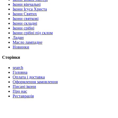
Ікони вінчальні
Ікони Ісуса Христа
Ікони Святих
Ікони святкові
Ікони складні
Ікони срібні
Ікони срібні під склом
Ладан
Масло лампадне
Новинки
Сторінки
search
Головна
Оплата і доставка
Оформлення замовлення
Писані ікони
Про нас
Реставрація