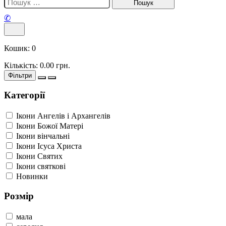
✆
Кошик:
0
Кількість:
0.00
грн.
Фільтри
Категорії
Ікони Ангелів і Архангелів
Ікони Божої Матері
Ікони вінчальні
Ікони Ісуса Христа
Ікони Святих
Ікони святкові
Новинки
Розмір
мала