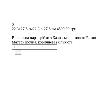
0
22.8х27.6 см
22.8 × 27.6 см
4500.00
грн.
-
Вінчальна пара срібло з Казанською іконою Божої
Матері(арочна, коричнева) кількість
+
+