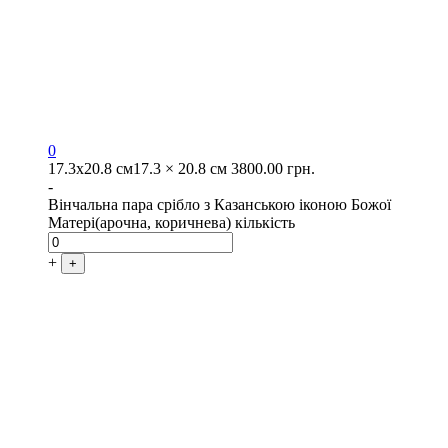
0
17.3х20.8 см
17.3 × 20.8 см
3800.00
грн.
-
Вінчальна пара срібло з Казанською іконою Божої
Матері(арочна, коричнева) кількість
+
+