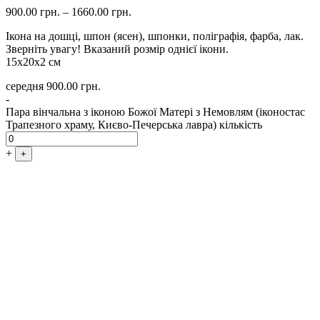
900.00
грн.
–
1660.00
грн.
Ікона на дошці, шпон (ясен), шпонки, поліграфія, фарба, лак.
Зверніть увагу! Вказаний розмір однієї ікони.
15х20х2 см
середня
900.00
грн.
-
Пара вінчальна з іконою Божої Матері з Немовлям (іконостас
Трапезного храму, Києво-Печерська лавра) кількість
+
+