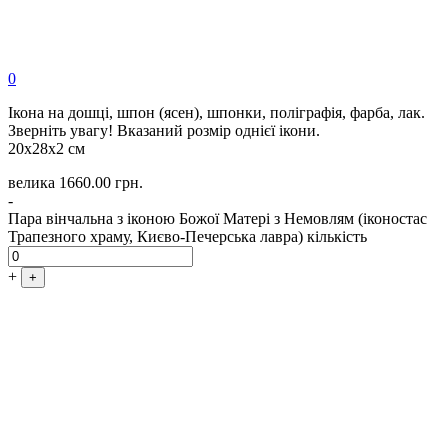
0
Ікона на дошці, шпон (ясен), шпонки, поліграфія, фарба, лак.
Зверніть увагу! Вказаний розмір однієї ікони.
20х28х2 см
велика
1660.00
грн.
-
Пара вінчальна з іконою Божої Матері з Немовлям (іконостас
Трапезного храму, Києво-Печерська лавра) кількість
+
+