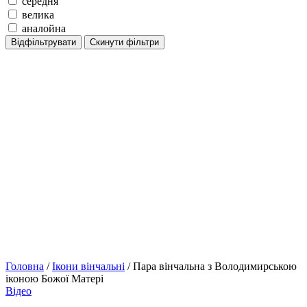
середня
велика
аналойна
Відфільтрувати
Скинути фільтри
Головна
/
Ікони вінчальні
/ Пара вінчальна з Володимирською
іконою Божої Матері
Відео