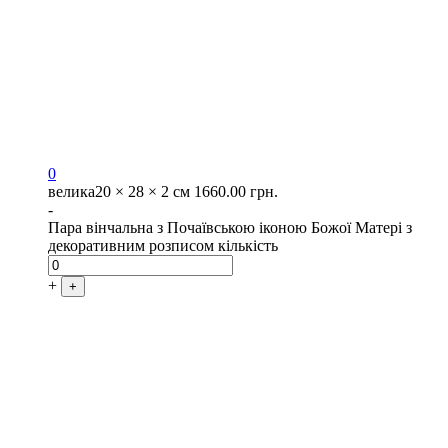
0
велика
20 × 28 × 2 см
1660.00
грн.
-
Пара вінчальна з Почаївською іконою Божої Матері з
декоративним розписом кількість
+
+