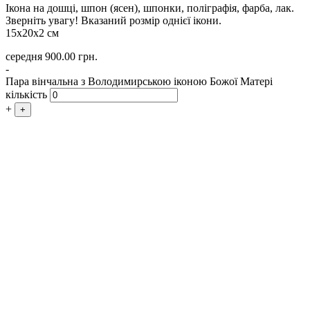
Ікона на дошці, шпон (ясен), шпонки, поліграфія, фарба, лак.
Зверніть увагу! Вказаний розмір однієї ікони.
15х20х2 см
середня
900.00
грн.
-
Пара вінчальна з Володимирською іконою Божої Матері
кількість
+
+