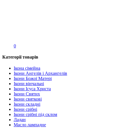
0
Категорії товарів
Ікона сімейна
Ікони Ангелів і Архангелів
Ікони Божої Матері
Ікони вінчальні
Ікони Ісуса Христа
Ікони Святих
Ікони святкові
Ікони складні
Ікони срібні
Ікони срібні під склом
Ладан
Масло лампадне