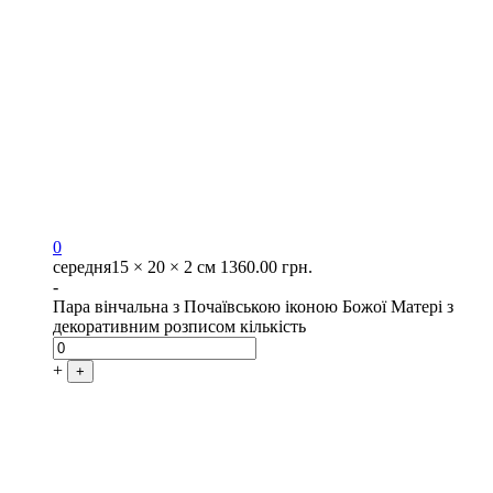
0
середня
15 × 20 × 2 см
1360.00
грн.
-
Пара вінчальна з Почаївською іконою Божої Матері з
декоративним розписом кількість
+
+