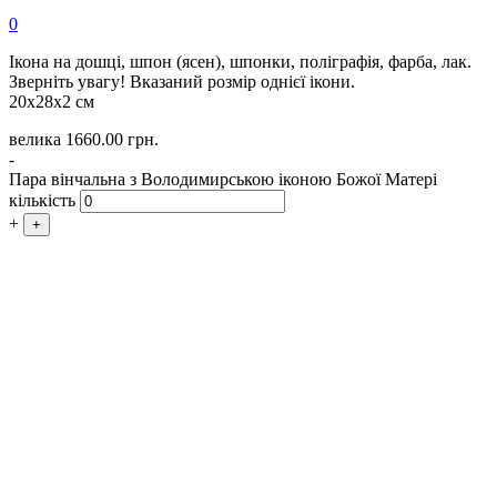
0
Ікона на дошці, шпон (ясен), шпонки, поліграфія, фарба, лак.
Зверніть увагу! Вказаний розмір однієї ікони.
20х28х2 см
велика
1660.00
грн.
-
Пара вінчальна з Володимирською іконою Божої Матері
кількість
+
+