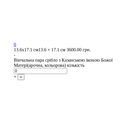
0
13.6х17.1 см
13.6 × 17.1 см
3600.00
грн.
-
Вінчальна пара срібло з Казанською іконою Божої
Матері(арочна, кольорова) кількість
+
+