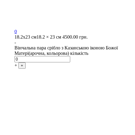
0
18.2х23 см
18.2 × 23 см
4500.00
грн.
-
Вінчальна пара срібло з Казанською іконою Божої
Матері(арочна, кольорова) кількість
+
+