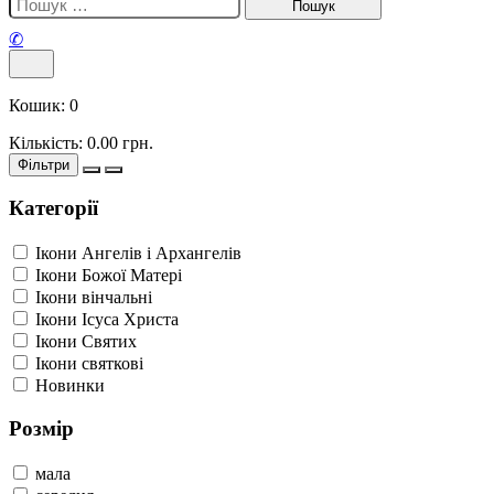
✆
Кошик:
0
Кількість:
0.00
грн.
Фільтри
Категорії
Ікони Ангелів і Архангелів
Ікони Божої Матері
Ікони вінчальні
Ікони Ісуса Христа
Ікони Святих
Ікони святкові
Новинки
Розмір
мала