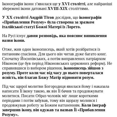
Іконографія ікони зʼявилася ще
у XVI столітті
, але найраніші
збережені ікони датовані
XVIII-XIX
століттями.
У ХХ столітті Андрій Тітов
дослідив, що
іконографія
«Прибавлення Розуму» була створена за зразком
італійської статуї Божої Матері із Лорето.
На Русі існує
давня розповідь, яка пояснює виникнення
назви ікони.
Отже, жив один іконописець, який хотів розібратися із
питанням спасіння. Для цього він читав дуже багато книг.
Спочатку Йосипівських, а потім виправлених патріархом
Ніконом (це був період Ніконовських церковних реформ). Не
справившися із вибором рішення,
іконописець зійшов з
розуму. Проте коли час від часу до нього поверталася
ясність, він благав Божу Матір відновити розум.
Під час щирої молитви Богородиця явилася йому і наказала
написати Її ікону такою, як він Її бачив та продовжувати
молитися. Писати Образ чоловік міг лише короткими
періодами і потім забував, тому він щоразу молився і
продовжував роботу за Божим натхненням.
Коли ізограф
завершив ікону, він одужав та назвав Її «Прибавлення
Розуму».