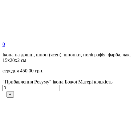
0
Ікона на дошці, шпон (ясен), шпонки, поліграфія, фарба, лак.
15х20х2 см
середня
450.00
грн.
-
"Прибавлення Розуму" ікона Божої Матері кількість
+
+