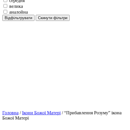
середня
велика
аналойна
Відфільтрувати
Скинути фільтри
Головна
/
Ікони Божої Матері
/ “Прибавлення Розуму” ікона
Божої Матері