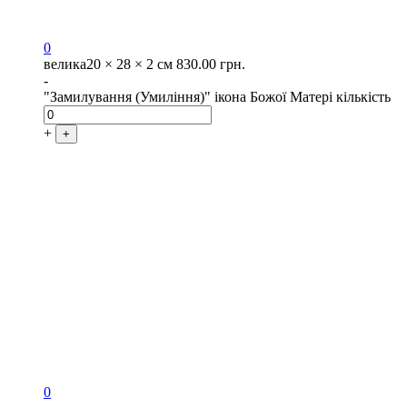
0
велика
20 × 28 × 2 см
830.00
грн.
-
"Замилування (Умиління)" ікона Божої Матері кількість
+
+
0