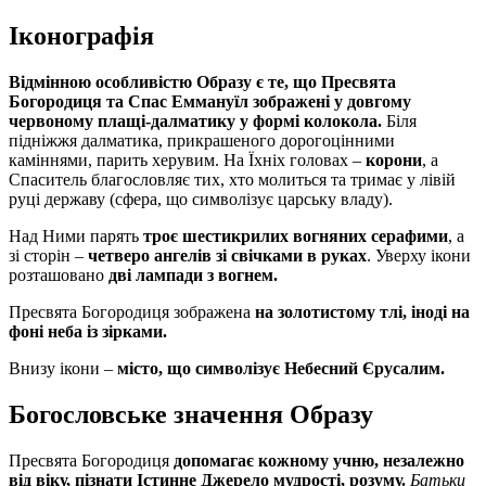
Іконографія
Відмінною особливістю Образу є те, що Пресвята
Богородиця та Спас Еммануїл зображені у довгому
червоному плащі-далматику у формі колокола.
Біля
підніжжя далматика, прикрашеного дорогоцінними
каміннями, парить херувим. На Їхніх головах –
корони
, а
Спаситель благословляє тих, хто молиться та тримає у лівій
руці державу (сфера, що символізує царську владу).
Над Ними парять
троє шестикрилих вогняних серафими
, а
зі сторін –
четверо ангелів зі свічками в руках
. Уверху ікони
розташовано
дві лампади з вогнем.
Пресвята Богородиця зображена
на золотистому тлі, іноді на
фоні неба із зірками.
Внизу ікони –
місто, що символізує Небесний Єрусалим.
Богословське значення Образу
Пресвята Богородиця
допомагає кожному учню, незалежно
від віку, пізнати Істинне Джерело мудрості, розуму.
Батьки