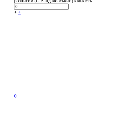
розписом (С.Вандаловський) кількість
+
+
0