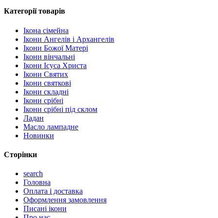
Категорії товарів
Ікона сімейна
Ікони Ангелів і Архангелів
Ікони Божої Матері
Ікони вінчальні
Ікони Ісуса Христа
Ікони Святих
Ікони святкові
Ікони складні
Ікони срібні
Ікони срібні під склом
Ладан
Масло лампадне
Новинки
Сторінки
search
Головна
Оплата і доставка
Оформлення замовлення
Писані ікони
Про нас