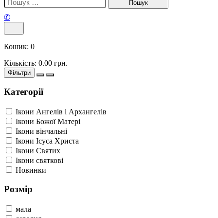
✆
Кошик:
0
Кількість:
0.00
грн.
Фільтри
Категорії
Ікони Ангелів і Архангелів
Ікони Божої Матері
Ікони вінчальні
Ікони Ісуса Христа
Ікони Святих
Ікони святкові
Новинки
Розмір
мала