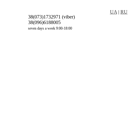
UA
|
RU
38(073)1732971 (viber)
38(096)6188005
seven days a week 9:00-18:00