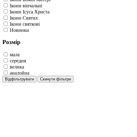
Ікони вінчальні
Ікони Ісуса Христа
Ікони Святих
Ікони святкові
Новинки
Розмір
мала
середня
велика
аналойна
Відфільтрувати
Скинути фільтри