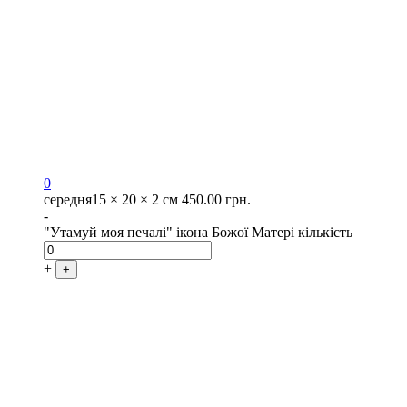
0
середня
15 × 20 × 2 см
450.00
грн.
-
"Утамуй моя печалі" ікона Божої Матері кількість
+
+