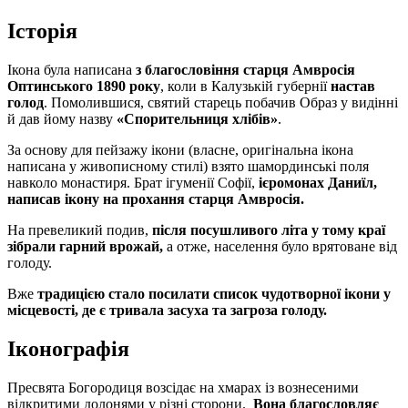
Історія
Ікона була написана
з благословіння старця Амвросія
Оптинського 1890 року
, коли в Калузькій губернії
настав
голод
. Помолившися, святий старець побачив Образ у видінні
й дав йому назву
«Спорительниця хлібів»
.
За основу для пейзажу ікони (власне, оригінальна ікона
написана у живописному стилі) взято шамординські поля
навколо монастиря. Брат ігуменії Софії,
ієромонах Даниїл,
написав ікону на прохання старця Амвросія.
На превеликий подив,
після посушливого літа у тому краї
зібрали гарний врожай,
а отже, населення було врятоване від
голоду.
Вже
традицією стало посилати список чудотворної ікони у
місцевості, де є тривала засуха та загроза голоду.
Іконографія
Пресвята Богородиця возсідає на хмарах із вознесеними
відкритими долонями у різні сторони.
Вона благословляє