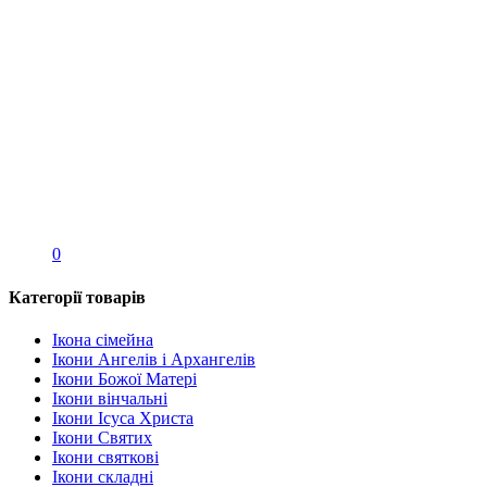
0
Категорії товарів
Ікона сімейна
Ікони Ангелів і Архангелів
Ікони Божої Матері
Ікони вінчальні
Ікони Ісуса Христа
Ікони Святих
Ікони святкові
Ікони складні