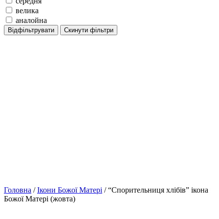
середня
велика
аналойна
Відфільтрувати
Скинути фільтри
Головна
/
Ікони Божої Матері
/ “Спорительниця хлібів” ікона
Божої Матері (жовта)