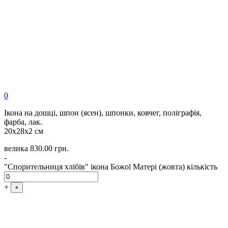
0
Ікона на дошці, шпон (ясен), шпонки, ковчег, поліграфія,
фарба, лак.
20х28х2 см
велика
830.00
грн.
-
"Спорительниця хлібів" ікона Божої Матері (жовта) кількість
+
+