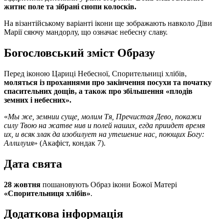
житнє поле та зібрані снопи колосків.
На візантійському варіанті ікони ще зображають навколо Діви
Марії сяючу мандорлу, що означає небесну славу.
Богословський зміст Образу
Перед іконою Цариці Небесної, Спорительниці хлібів,
моляться із проханнями про закінчення посухи та початку
спасительних дощів, а також про збільшення «плодів
земних і небесних».
«
Мы же, земнии суще, молим Тя, Пречистая Дево, покажи
силу Твою на жатве нив и полей наших, егда приидет время
их, и всяк злак да изобилует на утешение нас, поющих Богу:
Аллилуия
» (Акафіст, кондак 7).
Дата свята
28 жовтня
пошановують Образ ікони Божої Матері
«Спорительниця хлібів»
.
Додаткова інформація