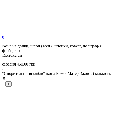
0
Ікона на дошці, шпон (ясен), шпонки, ковчег, поліграфія,
фарба, лак.
15х20х2 см
середня
450.00
грн.
-
"Спорительниця хлібів" ікона Божої Матері (жовта) кількість
+
+