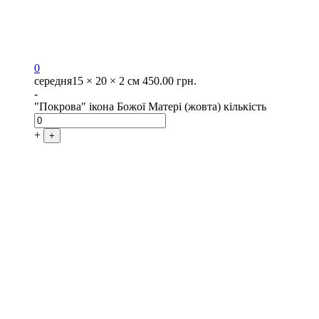
0
середня
15 × 20 × 2 см
450.00
грн.
-
"Покрова" ікона Божої Матері (жовта) кількість
+
+