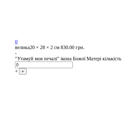
0
велика
20 × 28 × 2 см
830.00
грн.
-
"Утамуй моя печалі" ікона Божої Матері кількість
+
+