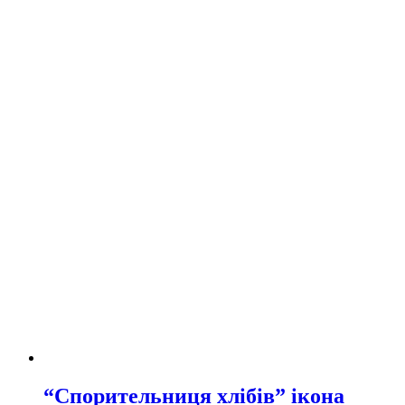
“Спорительниця хлібів” ікона