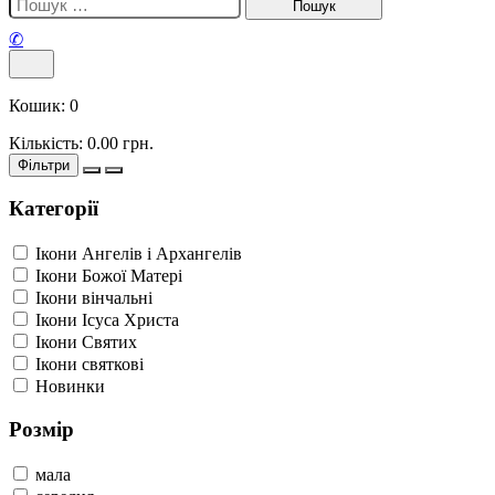
✆
Кошик:
0
Кількість:
0.00
грн.
Фільтри
Категорії
Ікони Ангелів і Архангелів
Ікони Божої Матері
Ікони вінчальні
Ікони Ісуса Христа
Ікони Святих
Ікони святкові
Новинки
Розмір
мала