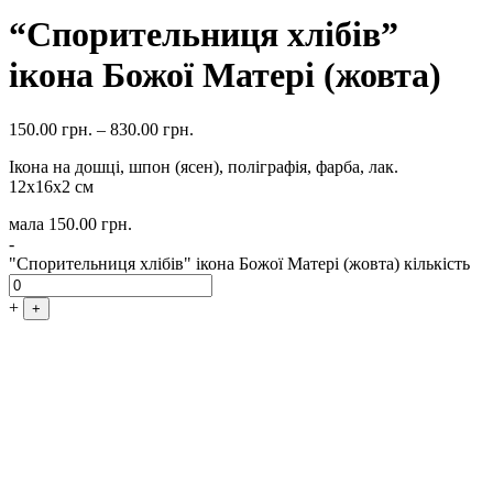
“Спорительниця хлібів”
ікона Божої Матері (жовта)
150.00
грн.
–
830.00
грн.
Ікона на дошці, шпон (ясен), поліграфія, фарба, лак.
12х16х2 см
мала
150.00
грн.
-
"Спорительниця хлібів" ікона Божої Матері (жовта) кількість
+
+