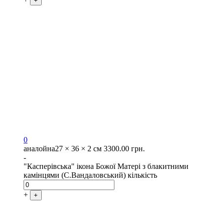
+
0
аналойна
27 × 36 × 2 см
3300.00
грн.
-
"Касперівська" ікона Божої Матері з блакитними
камінцями (С.Вандаловський) кількість
+
+