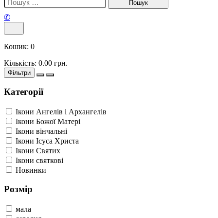
✆
Кошик:
0
Кількість:
0.00
грн.
Фільтри
Категорії
Ікони Ангелів і Архангелів
Ікони Божої Матері
Ікони вінчальні
Ікони Ісуса Христа
Ікони Святих
Ікони святкові
Новинки
Розмір
мала