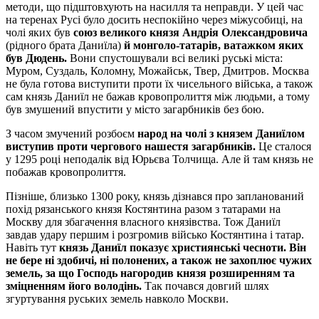
методи, що підштовхують на насилля та неправди. У цей час
на теренах Русі було досить неспокійно через міжусобиці, на
чолі яких був
союз великого князя Андрія Олександровича
(рідного брата Даниїла)
й монголо-татарів, ватажком яких
був Дюдень.
Вони спустошували всі великі руські міста:
Муром, Суздаль, Коломну, Можайськ, Твер, Дмитров. Москва
не була готова виступити проти їх чисельного війська, а також
сам князь Даниїл не бажав кровопролиття між людьми, а тому
був змушений впустити у місто загарбників без бою.
З часом змучений розбоєм
народ на чолі з князем Даниїлом
виступив проти чергового нашестя загарбників.
Це сталося
у 1295 році неподалік від Юрьєва Толчища. Але й там князь не
побажав кровопролиття.
Пізніше, близько 1300 року, князь дізнався про запланований
похід рязанського князя Костянтина разом з татарами на
Москву для збагачення власного князівства. Тож Даниїл
завдав удару першим і розгромив військо Костянтина і татар.
Навіть тут
князь Даниїл показує християнські чесноти.
Він
не бере ні здобичі, ні полонених, а також не захоплює чужих
земель, за що Господь нагородив князя розширенням та
зміцненням його володінь.
Так почався довгий шлях
згуртування руських земель навколо Москви.