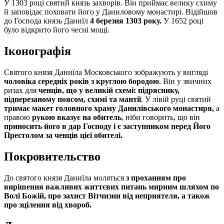
У 1303 році святий князь захворів. Він приймає велику схиму
й заповідає поховати його у Даниловому монастирі. Відійшов
до Господа князь Даниїл
4 березня 1303 року.
У 1652 році
було відкрито його чесні мощі.
Іконографія
Святого князя Даниїла Московського зображують у вигляді
чоловіка середніх років з круглою бородою
. Він у звичних
ризах для
ченців, що у великій схемі: підряснику,
підперезаному поясом, схимі та мантії
. У лівій руці святий
тримає макет головного храму Данилівського монастиря,
а
правою
рукою вказує на обитель
, ніби говорить, що він
приносить його в дар Господу і є заступником перед Його
Престолом за ченців цієї обителі.
Покровительство
До святого князя Даниїла моляться
з проханням про
вирішення важливих життєвих питань мирним шляхом по
Волі Божій, про захист Вітчизни від неприятеля, а також
про зцілення від хвороб.