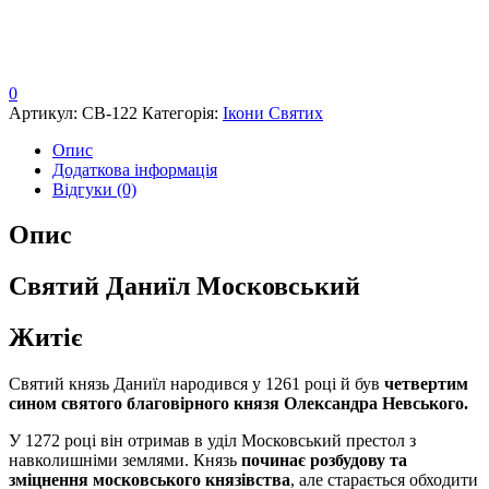
0
Артикул:
СВ-122
Категорія:
Ікони Святих
Опис
Додаткова інформація
Відгуки (0)
Опис
Святий Даниїл Московський
Житіє
Святий князь Даниїл народився у 1261 році й був
четвертим
сином святого благовірного князя Олександра Невського.
У 1272 році він отримав в уділ Московський престол з
навколишніми землями. Князь
починає розбудову та
зміцнення московського князівства
, але старається обходити