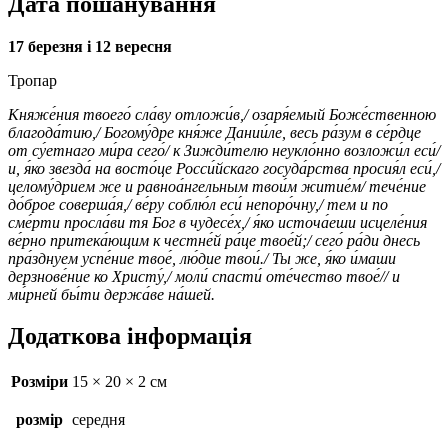
Дата пошанування
17 березня і
12 вересня
Тропар
Княже́ния твоего́ сла́ву отложи́в,/ озаря́емый Боже́ственною
благода́тию,/ Богому́дре кня́же Дании́ле, весь ра́зум в се́рдце
от су́етнаго ми́ра сего́/ к Зижди́телю неукло́нно возложи́л еси́/
и, я́ко звезда́ на восто́це Росси́йскаго госуда́рства просия́л еси́,/
целому́дрием же и равноа́нгельным твои́м житие́м/ тече́ние
до́брое соверша́я,/ ве́ру соблю́л еси́ непоро́чну,/ тем и по
сме́рти просла́ви тя Бог в чудесе́х,/ я́ко источа́еши исцеле́ния
ве́рно притека́ющим к честне́й ра́це твое́й;/ сего́ ра́ди днесь
пра́зднуем успе́ние твое́, лю́дие твои́./ Ты же, я́ко и́маши
дерзнове́ние ко Христу́,/ моли́ спасти́ оте́чество твое́// и
ми́рней бы́ти держа́ве на́шей.
Додаткова інформація
Розміри
15 × 20 × 2 см
розмір
середня