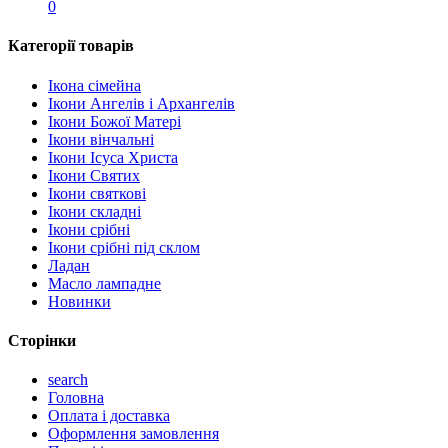
0
Категорії товарів
Ікона сімейна
Ікони Ангелів і Архангелів
Ікони Божої Матері
Ікони вінчальні
Ікони Ісуса Христа
Ікони Святих
Ікони святкові
Ікони складні
Ікони срібні
Ікони срібні під склом
Ладан
Масло лампадне
Новинки
Сторінки
search
Головна
Оплата і доставка
Оформлення замовлення