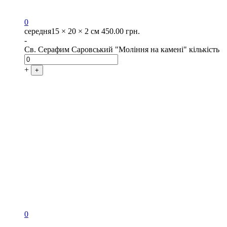
0
середня
15 × 20 × 2 см
450.00
грн.
-
Св. Серафим Саровський "Моління на камені" кількість
+
+
0