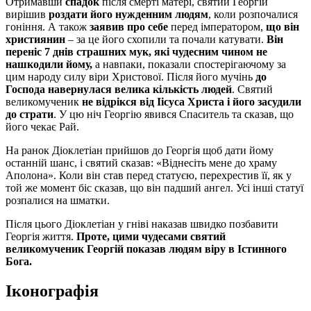
Отримавши
спадок
після смерті матері, святий Георгій
вирішив
роздати його нужденним людям
, коли розпочалися
гоніння. А також
заявив про себе
перед імператором,
що він
християнин
– за це його схопили та почали катувати.
Він
переніс 7 днів страшних мук, які чудесним чином не
нашкодили йому,
а навпаки, показали спостерігаючому за
цим народу силу віри Христової. Після його мучінь
до
Господа навернулася велика кількість людей
. Святий
великомученик
не відрікся від Іісуса Христа і його засудили
до страти
. У цю ніч Георгію явився Спаситель та сказав, що
його чекає Рай.
На ранок Діоклетіан прийшов до Георгія щоб дати йому
останній шанс, і святий сказав: «Віднесіть мене до храму
Аполона». Коли він став перед статуєю, перехрестив її, як у
той же момент біс сказав, що він падший ангел. Усі інші статуї
розпалися на шматки.
Після цього Діоклетіан у гніві наказав швидко позбавити
Георгія життя.
Проте, цими чудесами святий
великомученик Георгій показав людям віру в Істинного
Бога.
Іконографія