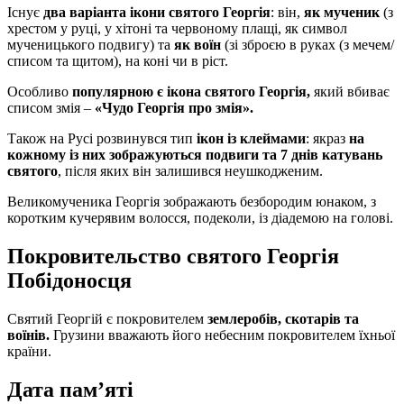
Існує
два варіанта ікони святого Георгія
: він,
як мученик
(з
хрестом у руці, у хітоні та червоному плащі, як символ
мученицького подвигу) та
як воїн
(зі зброєю в руках (з мечем/
списом та щитом), на коні чи в ріст.
Особливо
популярною є ікона святого Георгія,
який вбиває
списом змія –
«Чудо Георгія про змія».
Також на Русі розвинувся тип
ікон із клеймами
: якраз
на
кожному із них зображуються подвиги та 7 днів катувань
святого
, після яких він залишився неушкодженим.
Великомученика Георгія зображають безбородим юнаком, з
коротким кучерявим волосся, подеколи, із діадемою на голові.
Покровительство святого Георгія
Побідоносця
Святий Георгій є покровителем
землеробів, скотарів та
воїнів.
Грузини вважають його небесним покровителем їхньої
країни.
Дата пам’яті