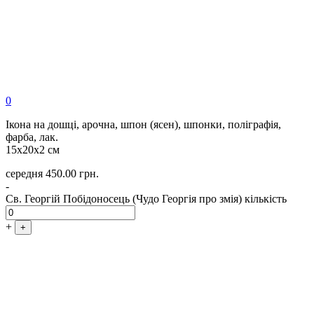
0
Ікона на дошці, арочна, шпон (ясен), шпонки, поліграфія,
фарба, лак.
15х20х2 см
середня
450.00
грн.
-
Св. Георгій Побідоносець (Чудо Георгія про змія) кількість
+
+