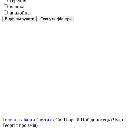
середня
велика
аналойна
Відфільтрувати
Скинути фільтри
Головна
/
Ікони Святих
/ Св. Георгій Побідоносець (Чудо
Георгія про змія)