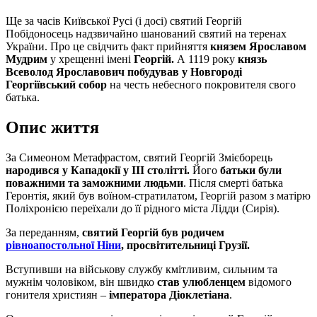
Ще за часів Київської Русі (і досі) святий Георгій
Побідоносець надзвичайно шанований святий на теренах
України. Про це свідчить факт прийняття
князем Ярославом
Мудрим
у хрещенні імені
Георгій.
А 1119 року
князь
Всеволод Ярославович
побудував у Новгороді
Георгіївський собор
на честь небесного покровителя свого
батька.
Опис життя
За Симеоном Метафрастом, святий Георгій Змієборець
народився у Кападокії у ІІІ столітті.
Його
батьки були
поважними та заможними людьми
. Після смерті батька
Геронтія, який був воїном-стратилатом, Георгій разом з матірю
Поліхронією переїхали до її рідного міста Лідди (Сирія).
За переданням,
святий Георгій був родичем
рівноапостольної Ніни
, просвітительниці Грузії.
Вступивши на військову службу кмітливим, сильним та
мужнім чоловіком, він швидко
став улюбленцем
відомого
гонителя християн –
імператора Діоклетіана
.