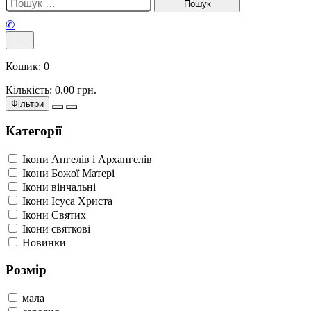
✆
Кошик:
0
Кількість:
0.00
грн.
Фільтри
Категорії
Ікони Ангелів і Архангелів
Ікони Божої Матері
Ікони вінчальні
Ікони Ісуса Христа
Ікони Святих
Ікони святкові
Новинки
Розмір
мала