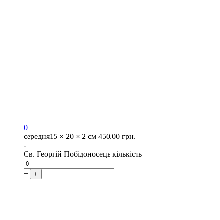
0
середня
15 × 20 × 2 см
450.00
грн.
-
Св. Георгій Побідоносець кількість
+
+