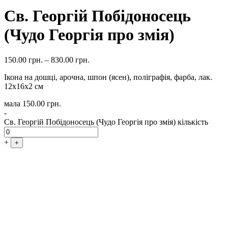
Св. Георгій Побідоносець
(Чудо Георгія про змія)
150.00
грн.
–
830.00
грн.
Ікона на дошці, арочна, шпон (ясен), поліграфія, фарба, лак.
12х16х2 см
мала
150.00
грн.
-
Св. Георгій Побідоносець (Чудо Георгія про змія) кількість
+
+