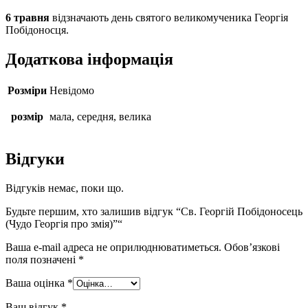
6 травня
відзначають день святого великомученика Георгія
Побідоносця.
Додаткова інформація
Розміри
Невідомо
розмір
мала, середня, велика
Відгуки
Відгуків немає, поки що.
Будьте першим, хто залишив відгук “Св. Георгій Побідоносець
(Чудо Георгія про змія)”“
Ваша e-mail адреса не оприлюднюватиметься.
Обов’язкові
поля позначені
*
Ваша оцінка
*
Ваш відгук
*