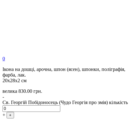
0
Ікона на дошці, арочна, шпон (ясен), шпонки, поліграфія,
фарба, лак.
20х28х2 см
велика
830.00
грн.
-
Св. Георгій Побідоносець (Чудо Георгія про змія) кількість
+
+