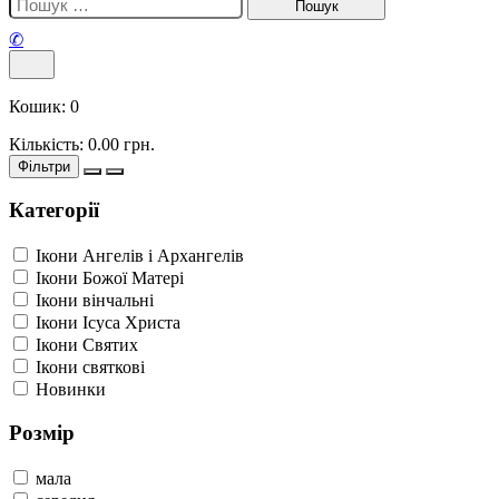
✆
Кошик:
0
Кількість:
0.00
грн.
Фільтри
Категорії
Ікони Ангелів і Архангелів
Ікони Божої Матері
Ікони вінчальні
Ікони Ісуса Христа
Ікони Святих
Ікони святкові
Новинки
Розмір
мала