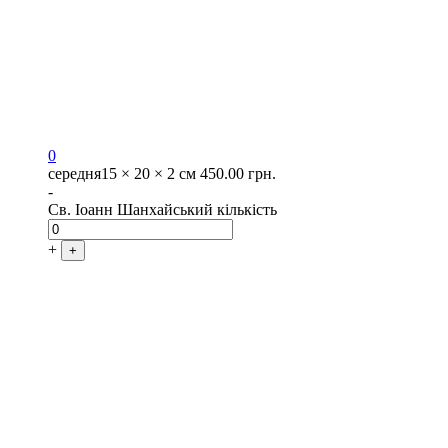
0
середня
15 × 20 × 2 см
450.00
грн.
-
Св. Іоанн Шанхайський кількість
+
+