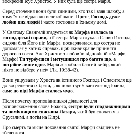
воскресив Ісус Христос. У них була ще сестра Марія.
Серед оточення вони були єдиними, хто так і взяв шлюбу, а
тому їм не віддавали великої шани. Проте,
Господь дуже
любив цих людей
і часто гостював в їхньому домі.
У Святому Євангелії згадується як
Марфа взялась за
господарські справи,
а її сестра Марія слухала Слово Господа,
сидячи біля Його ніг. Марфа поскаржилася, що сестра не
допомагає у хатніх справах, щоб якнайкраще прийняти
дорогого гостя. Але Христос з любовʼю відповів їй «Марфо,
Марфо!
Ти турбуєшся і метушишся про багато що, а
потрібне лише одне.
Марія ж зробила благий вибір, який
ніхто не відбере у неї» (Лк. 10:38-42).
Вони увірували у Христа як істинного Господа і Спасителя ще
до восрешення їх брата, і, як повіствує Євангеліє від Іоанна,
саме по вірі Марфи сталось чудо
.
Після початку проповідницької діяльності для
розповсюдження слова Божого,
сестри були сподвижницями
та помічницями єпископа Лазаря,
який був спочатку в
Єрусалимі, а потім на Кіпрі.
Про смерть та місце поховання святої Марфи свідчень не
збереглося.