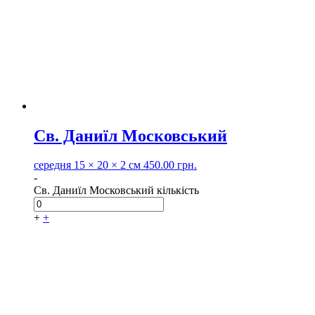
Св. Даниїл Московський
середня
15 × 20 × 2 см
450.00
грн.
-
Св. Даниїл Московський кількість
+
+