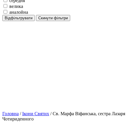
середня
велика
аналойна
Відфільтрувати
Скинути фільтри
Головна
/
Ікони Святих
/ Св. Марфа Віфанська, сестра Лазаря
Чотириденного