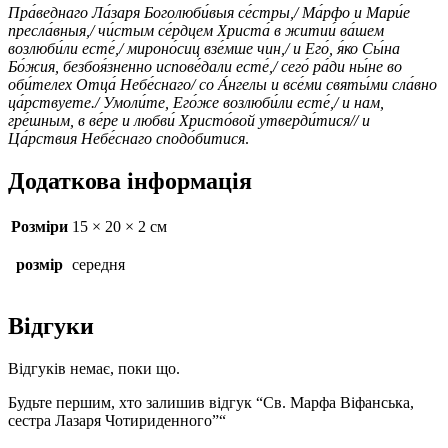
Пра́веднаго Ла́заря Боголюби́выя се́стры,/ Ма́рфо и Мари́е
пресла́вныя,/ чи́стым се́рдцем Христа́ в житии́ ва́шем
возлюби́ли есте́,/ мироно́сиц взе́мше чин,/ и Его́, я́ко Сы́на
Бо́жия, безбоя́зненно испове́дали есте́,/ сего́ ра́ди ны́не во
оби́телех Отца́ Небе́снаго/ со А́нгелы и все́ми святы́ми сла́вно
ца́рствуете./ Умоли́те, Его́же возлюби́ли есте́,/ и нам,
гре́шным, в ве́ре и любви́ Христо́вой утверди́тися// и
Ца́рствия Небе́снаго сподо́битися
.
Додаткова інформація
Розміри
15 × 20 × 2 см
розмір
середня
Відгуки
Відгуків немає, поки що.
Будьте першим, хто залишив відгук “Св. Марфа Віфанська,
сестра Лазаря Чотириденного”“