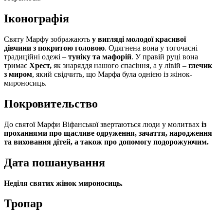
Іконографія
Святу Марфу зображають
у вигляді молодої красивої
дівчини з покритою головою
. Одягнена вона у тогочасні
традиційні одежі –
туніку та мафорій
. У правій руці вона
тримає
Хрест,
як знаряддя нашого спасіння, а у лівій –
глечик
з миром
, який свідчить, що Марфа була однією із жінок-
мироносиць.
Покровительство
До святої Марфи Віфанської звертаються люди у молитвах
із
проханнями про щасливе одруження, зачаття, народження
та виховання дітей, а також про допомогу подорожуючим.
Дата пошанування
Неділя святих жінок мироносиць.
Тропар