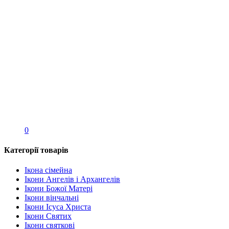
0
Категорії товарів
Ікона сімейна
Ікони Ангелів і Архангелів
Ікони Божої Матері
Ікони вінчальні
Ікони Ісуса Христа
Ікони Святих
Ікони святкові