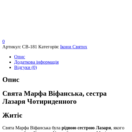
0
Артикул:
СВ-181
Категорія:
Ікони Святих
Опис
Додаткова інформація
Відгуки (0)
Опис
Свята Марфа Віфанська, сестра
Лазаря Чотириденного
Житіє
Свята Марфа Віфанська була
рідною сестрою Лазаря
, якого