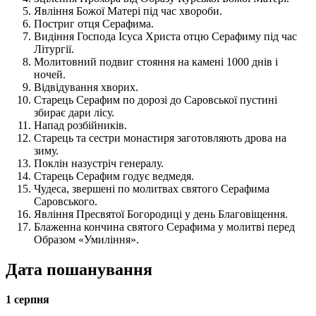
Явління Божої Матері під час хвороби.
Постриг отця Серафима.
Видіння Господа Ісуса Христа отцю Серафиму під час
Літургії.
Молитовний подвиг стояння на камені 1000 днів і
ночей.
Відвідування хворих.
Старець Серафим по дорозі до Саровської пустині
збирає дари лісу.
Напад розбійників.
Старець та сестри монастиря заготовляють дрова на
зиму.
Поклін назустріч генералу.
Старець Серафим годує ведмедя.
Чудеса, звершені по молитвах святого Серафима
Саровського.
Явління Пресвятої Богородиці у день Благовіщення.
Блаженна кончина святого Серафима у молитві перед
Образом «Умиління».
Дата пошанування
1 серпня