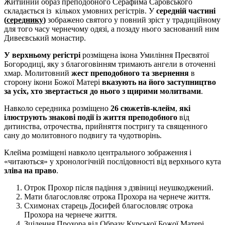
Житійний образ преподобного Серафима Саровського
складається із кількох умовних регістрів. У
середній частині
(
середнику
)
зображено святого у повний зріст у традиційному
для того часу чернечому одязі, а позаду нього заснований ним
Дивеєвський монастир.
У верхньому регістрі
розміщена ікона Умиління Пресвятої
Богородиці, яку з благоговінням тримають ангели в оточенні
хмар. Молитовний
жест преподобного та звернення
в
сторону ікони Божої Матері
вказують на його заступництво
за усіх, хто звертається до нього з щирими молитвами
.
Навколо середника розміщено
26 сюжетів-клейм
,
які
ілюструють знакові події із життя преподобного
від
дитинства, отрочества, прийняття постригу та священного
сану до молитовного подвигу та чудотворінь.
Клейма розміщені навколо центрального зображення і
«читаються» у хронологічній послідовності від верхнього кута
зліва на право
.
Отрок Прохор після падіння з дзвіниці неушкоджений.
Мати благословляє отрока Прохора на чернече життя.
Схимонах старець Досифей благословляє отрока
Прохора на чернече життя.
Зцілення Прохора від Образу Курської Божої Матері.