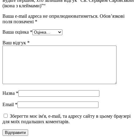
Будьте першим, хто залишив відгук “Св. Серафим Саровський
(ікона з клеймами)”“
Ваша e-mail адреса не оприлюднюватиметься.
Обов’язкові
поля позначені
*
Ваша оцінка
*
Ваш відгук
*
Назва
*
Email
*
Зберегти моє ім'я, e-mail, та адресу сайту в цьому браузері
для моїх подальших коментарів.