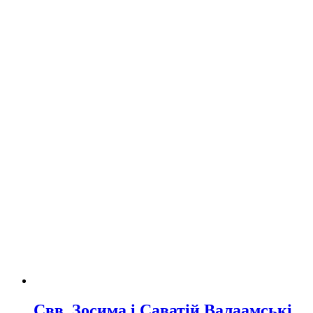
Свв. Зосима і Саватій Валаамські