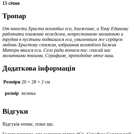
15 січня
Тропар
От юности Христа возлюбил еси, блаженне, и Тому Единому
работати пламенне вожделев, непрестанною молитвою и
трудом в пустыни подвизался еси, умиленным же сердцем
любовь Христову стяжав, избранник возлюблен Божия
Матери явился еси. Сего ради вопием ти: спасай нас
молитвами твоими, Серафиме, преподобне отче наш.
Додаткова інформація
Розміри
20 × 28 × 2 см
розмір
велика
Відгуки
Відгуків немає, поки що.