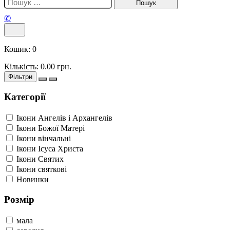
✆
Кошик:
0
Кількість:
0.00
грн.
Фільтри
Категорії
Ікони Ангелів і Архангелів
Ікони Божої Матері
Ікони вінчальні
Ікони Ісуса Христа
Ікони Святих
Ікони святкові
Новинки
Розмір
мала