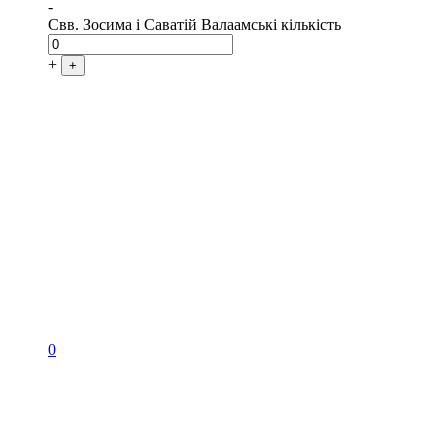
-
Свв. Зосима і Саватій Валаамські кількість
+
+
0