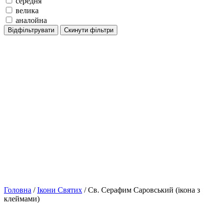
середня
велика
аналойна
Відфільтрувати
Скинути фільтри
Головна
/
Ікони Святих
/ Св. Серафим Саровський (ікона з
клеймами)