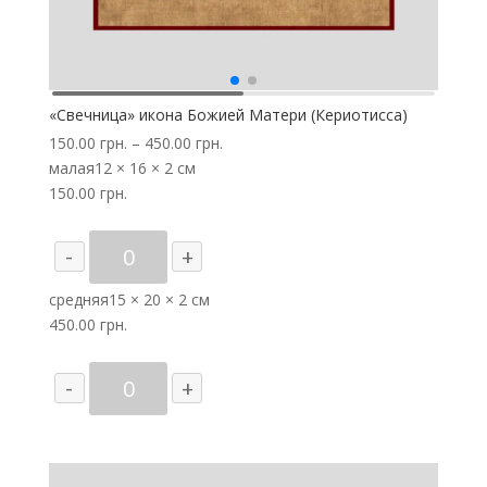
«Свечница» икона Божией Матери (Кериотисса)
150.00
грн.
–
450.00
грн.
малая
12 × 16 × 2 см
150.00
грн.
Количество
-
+
товара
"Свечница"
средняя
15 × 20 × 2 см
икона
450.00
грн.
Божией
Матери
Количество
-
+
(Кериотисса)
товара
"Свечница"
икона
Божией