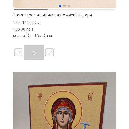
“Семистрельная” икона Божией Матери
12 × 16 × 2 см
150.00
грн.
малая
12 × 16 × 2 см
Количество
-
+
товара
“Семистрельная”
икона
Божией
Матери