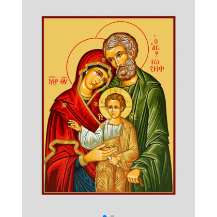
Матери
(Кериотисса)