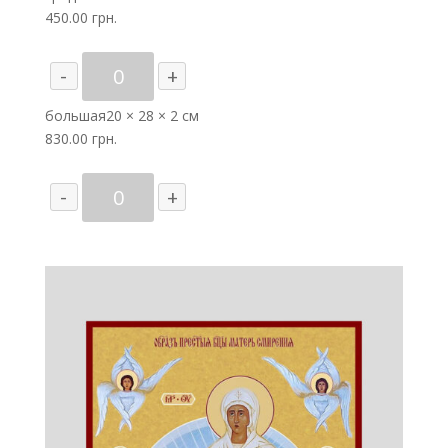
450.00
грн.
Количество
-
+
товара
"Иверская"
большая
20 × 28 × 2 см
Афонская
830.00
грн.
икона
Божией
Количество
-
+
Матери
товара
"Иверская"
Афонская
икона
Божией
Матери