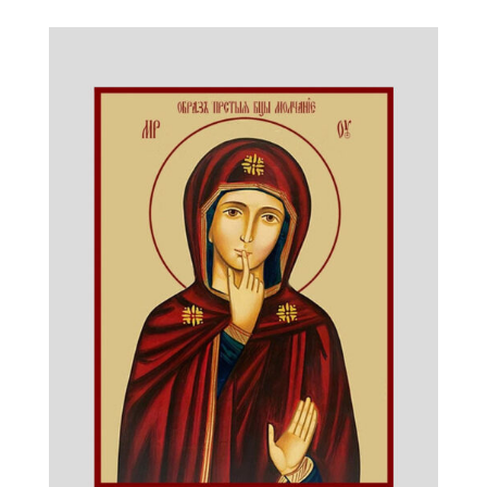
Смирения"
икона
Божией
Матери