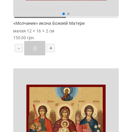
«Молчание» икона Божией Матери
малая
12 × 16 × 2 см
150.00
грн.
Количество
-
+
товара
"Молчание"
икона
Божией
Матери