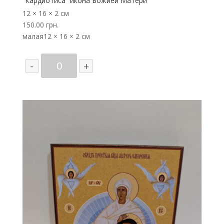
“Кардиотиса” икона Божией Матери
12 × 16 × 2 см
150.00
грн.
малая
12 × 16 × 2 см
Количество
-
+
товара
“Кардиотиса”
икона
Божией
Матери