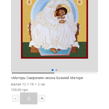
«Матерь Смирения» икона Божией Матери
малая
12 × 16 × 2 см
150.00
грн.
Количество
-
+
товара
"Матерь