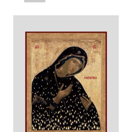
"Ржевская
(Оковецкая)"
икона
Божией
Матери