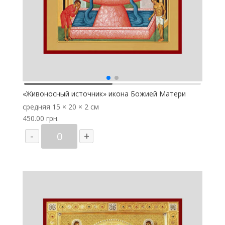
«Живоносный источник» икона Божией Матери
средняя
15 × 20 × 2 см
450.00
грн.
Количество
-
+
товара
"Живоносный
источник"
икона
Божией
Матери