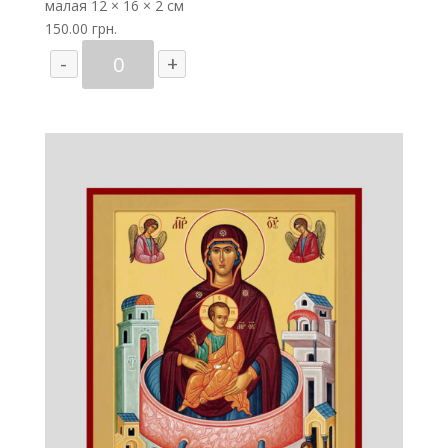
малая
12 × 16 × 2 см
150.00
грн.
Количество
-
+
товара
"Гликофилуса"
("Сладкое
лобзание")
икона
Божией
Матери