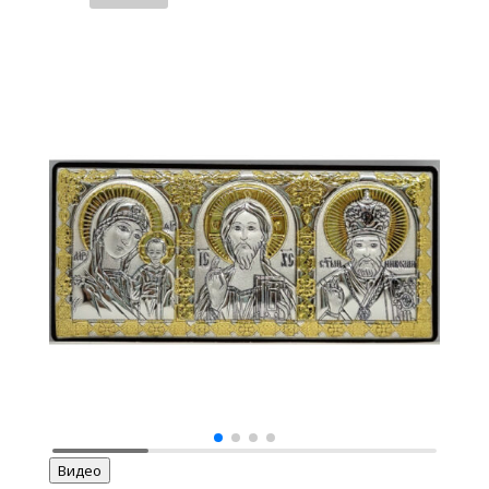
“Совершение
желаний”
икона
Божией
Матери
Видео