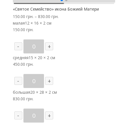
«Святое Семейство» икона Божией Матери
150.00
грн.
–
830.00
грн.
малая
12 × 16 × 2 см
150.00
грн.
Количество
-
+
товара
"Святое
средняя
15 × 20 × 2 см
Семейство"
450.00
грн.
икона
Божией
Количество
-
+
Матери
товара
"Святое
большая
20 × 28 × 2 см
Семейство"
830.00
грн.
икона
Божией
Количество
-
+
Матери
товара
"Святое