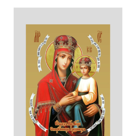
Семейство"
икона
Божией
Матери