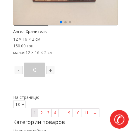
Ангел Хранитель
12 × 16 × 2 см
150.00
грн.
малая
12 × 16 × 2 см
Количество
-
+
товара
Ангел
Хранитель
На странице:
1
2
3
4
…
9
10
11
→
✆
Категории товаров
Икона семейная