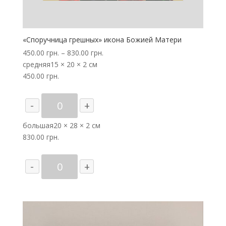
«Споручница грешных» икона Божией Матери
450.00
грн.
–
830.00
грн.
средняя
15 × 20 × 2 см
450.00
грн.
Количество
-
+
товара
"Споручница
большая
20 × 28 × 2 см
грешных"
830.00
грн.
икона
Божией
Количество
-
+
Матери
товара
"Споручница
грешных"
икона
Божией