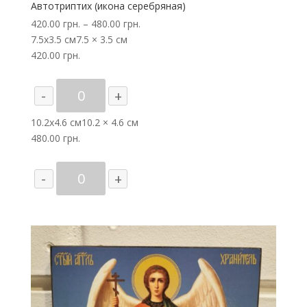
Автотриптих (икона серебряная)
420.00
грн.
–
480.00
грн.
7.5х3.5 см
7.5 × 3.5 см
420.00
грн.
Количество
-
+
товара
Автотриптих
10.2х4.6 см
10.2 × 4.6 см
(икона
480.00
грн.
серебряная)
Количество
-
+
товара
Автотриптих
(икона
серебряная)