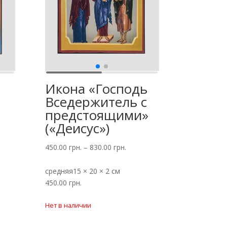
Икона «Господь
Вседержитель с
предстоящими»
(«Деисус»)
450.00
грн.
–
830.00
грн.
средняя
15 × 20 × 2 см
450.00
грн.
Нет в наличии