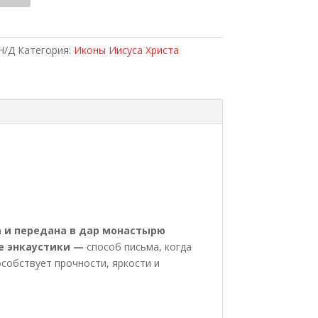
на
ас
айский"
Н/Д
Категория:
Иконы Иисуса Христа
а и передана в дар монастырю
е энкаустики —
способ письма, когда
собствует прочности, яркости и