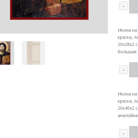
Кол
-
тов
Ико
"Сп
Икона на 
Син
краска, ла
20х28х2 
большая
Кол
-
тов
Ико
"Сп
Икона на 
Син
краска, ла
20х40х2 
аналойна
Кол
-
тов