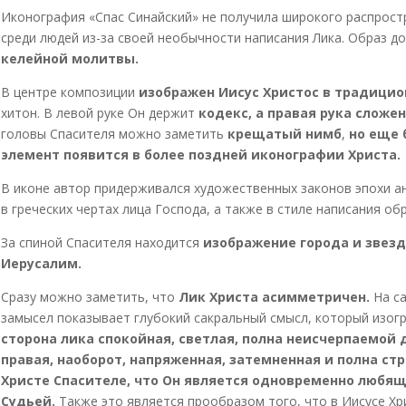
Иконография «Спас Синайский» не получила широкого распрост
среди людей из-за своей необычности написания Лика. Образ д
келейной молитвы.
В центре композиции
изображен Иисус Христос в традици
хитон. В левой руке Он держит
кодекс, а правая рука сложе
головы Спасителя можно заметить
крещатый нимб
,
но еще 
элемент появится в более поздней иконографии Христа.
В иконе автор придерживался художественных законов эпохи а
в греческих чертах лица Господа, а также в стиле написания обр
За спиной Спасителя находится
изображение города и звез
Иерусалим.
Сразу можно заметить, что
Лик Христа асимметричен.
На с
замысел показывает глубокий сакральный смысл, который изог
сторона лика спокойная, светлая, полна неисчерпаемой 
правая, наоборот, напряженная, затемненная и полна стр
Христе Спасителе, что Он является одновременно любя
Судьей.
Также это является прообразом того, что в Иисусе Х