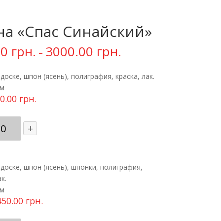
на «Спас Синайский»
00
грн.
3000.00
грн.
–
доске, шпон (ясень), полиграфия, краска, лак.
см
0.00
грн.
ичество
+
ара
на
ас
доске, шпон (ясень), шпонки, полиграфия,
айский"
к.
см
450.00
грн.