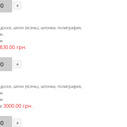
ичество
+
ара
на
ас
доске, шпон (ясень), шпонки, полиграфия,
айский"
к.
см
830.00
грн.
ичество
+
ара
на
ас
доске, шпон (ясень), шпонки, полиграфия,
айский"
к.
см
3000.00
грн.
я
ичество
+
ара