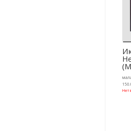
Ик
Н
(М
мал
150
Нет 