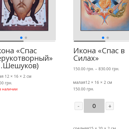
она «Спас
Икона «Спас в
ерукотворный»
Силах»
.Шешуков)
150.00
грн.
–
830.00
грн.
ая
12 × 16 × 2 см
малая
12 × 16 × 2 см
.00
грн.
150.00
грн.
в наличии
Количество
-
+
товара
Икона
"Спас
средняя
в
15 × 20 × 2 см