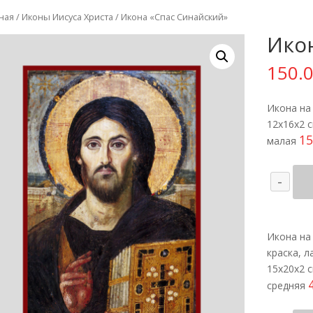
ная
/
Иконы Иисуса Христа
/ Икона «Спас Синайский»
Ико
150.
Икона на 
12х16х2 
15
малая
Кол
-
тов
Ико
"Сп
Икона на 
Син
краска, ла
15х20х2 
средняя