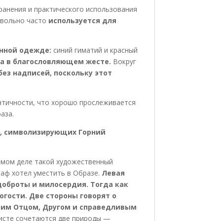
ранения и практического использования
овольно часто
используется для
онной одежде:
синий гиматий и красный
на в благословляющем жесте.
Вокруг
без надписей, поскольку этот
нтичности, что хорошо прослеживается
аза.
д, символизирующих Горний
амом деле такой художественный
раф хотел уместить в Образе.
Левая
доброты и милосердия. Тогда как
огости. Две стороны говорят о
щим Отцом, Другом и справедливым
ристе сочетаются две природы —