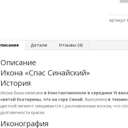
Ико
"Сп
Син
Артикул:
Описание
Детали
Отзывы (0)
Описание
Икона «Спас Синайский»
История
Икона была написана
в Константинополе в середине VI век
святой Екатерины, что на горе Синай.
Выполнена
в техник
цветной пигмент смешивается с расплавленным воском, что спо
долговечности краски.
Иконография