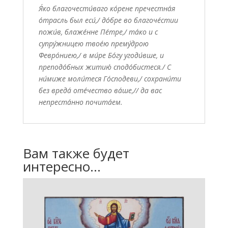
Я́ко
благочести́ваго
ко́рене
пречестна́я
о́трасль
был
еси
́,/
до́бре
во
благоче́стии
пожи́в
,
блаже́нне
Пе́тре
,/
та́ко
и с
супру́жницею
твое́ю
прему́дрою
Февро́ниею
,/ в
ми́ре
Бо́гу
угоди́вше
, и
преподо́бных
житию
́
сподо́бистеся
./ С
ни́миже
моли́теся
Го́сподеви
,/
сохрани́ти
без
вреда
́
оте́чество
ва́ше
,// да вас
непреста́нно
почита́ем
.
Вам также будет
интересно…