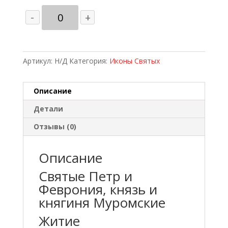
Количество
-
+
товара
Свв.
Петр
и
Артикул:
Н/Д
Категория:
Иконы Святых
Феврония
с
Описание
голубем
Детали
Отзывы (0)
Описание
Святые Петр и
Феврония, князь и
княгиня Муромские
Житие