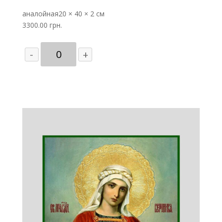
Сергий
аналойная
Радонежский
20 × 40 × 2 см
3300.00
(С.Вандаловский)
грн.
Количество
-
+
товара
Св.
Сергий
Радонежский
(С.Вандаловский)