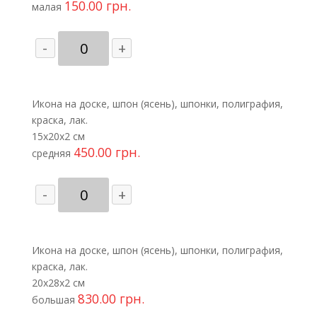
150.00
грн.
малая
Количество
-
+
товара
Свв.
Петр
Икона на доске, шпон (ясень), шпонки, полиграфия,
и
краска, лак.
Феврония
15х20х2 см
с
450.00
грн.
голубем
средняя
Количество
-
+
товара
Свв.
Петр
Икона на доске, шпон (ясень), шпонки, полиграфия,
и
краска, лак.
Феврония
20х28х2 см
с
830.00
грн.
голубем
большая