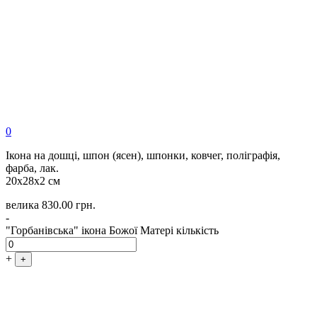
0
Ікона на дошці, шпон (ясен), шпонки, ковчег, поліграфія,
фарба, лак.
20х28х2 см
велика
830.00
грн.
-
"Горбанівська" ікона Божої Матері кількість
+
+