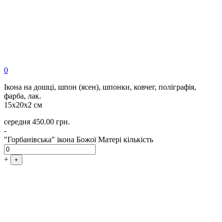
0
Ікона на дошці, шпон (ясен), шпонки, ковчег, поліграфія,
фарба, лак.
15х20х2 см
середня
450.00
грн.
-
"Горбанівська" ікона Божої Матері кількість
+
+