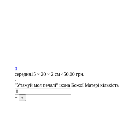
0
середня
15 × 20 × 2 см
450.00
грн.
-
"Утамуй моя печалі" ікона Божої Матері кількість
+
+