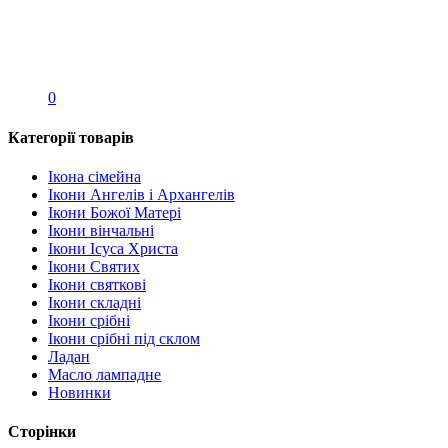
0
Категорії товарів
Ікона сімейна
Ікони Ангелів і Архангелів
Ікони Божої Матері
Ікони вінчальні
Ікони Ісуса Христа
Ікони Святих
Ікони святкові
Ікони складні
Ікони срібні
Ікони срібні під склом
Ладан
Масло лампадне
Новинки
Сторінки