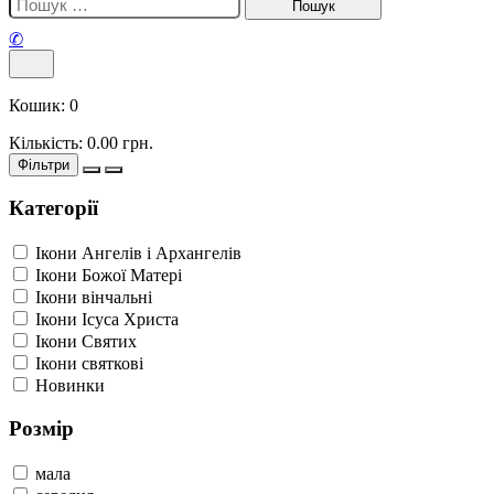
✆
Кошик:
0
Кількість:
0.00
грн.
Фільтри
Категорії
Ікони Ангелів і Архангелів
Ікони Божої Матері
Ікони вінчальні
Ікони Ісуса Христа
Ікони Святих
Ікони святкові
Новинки
Розмір
мала