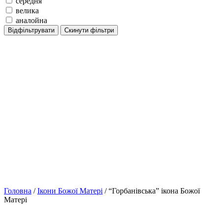
середня
велика
аналойна
Відфільтрувати
Скинути фільтри
Головна
/
Ікони Божої Матері
/ “Горбанівська” ікона Божої
Матері