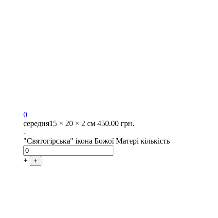
0
середня
15 × 20 × 2 см
450.00
грн.
-
"Святогірська" ікона Божої Матері кількість
+
+