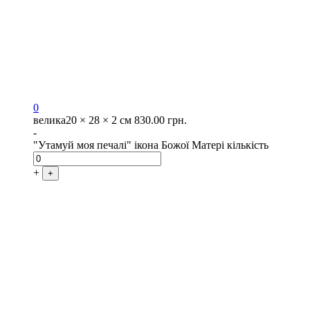
0
велика
20 × 28 × 2 см
830.00
грн.
-
"Утамуй моя печалі" ікона Божої Матері кількість
+
+