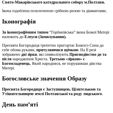
Свято-Макарівського катедрального собору м.Полтави.
Ікона оздоблена позолоченою срібною ризою та діамантами,
Іконографія
За іконографічним типом
“Горбанівська” ікона Божої Матері
належить до
Елеуси (Замилування).
Пресвята Богородиця трепетно пригортає Божого Сина до
себе обома руками,
притуляючися щічкою
. На Її ризі
зображено
дві зірки
, які символізують
Приснодівство до та
після
народження Христа.
Третьою «зіркою» є
Богомладенець
, Який народився, не порушивши дівства
Матері.
Богословське значення Образу
Пресвята Богородиця є Заступницею, Цілителькою та
Утішительницею землі Полтавської та роду людського
.
День пам’яті