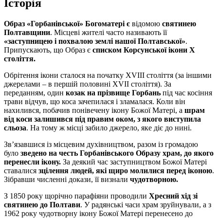
Історія
Образ «Горбанівської» Богоматері є
відомою
святинею
Полтавщини
. Місцеві жителі часто називають її
«заступницею і похвалою землі нашої Полтавської»
.
Припускають, що Образ є
списком Корсунської ікони Х
століття.
Обрітення ікони сталося на початку XVIII століття (за іншими
джерелами – в першій половині ХVII століття). За
переданням, один
козак на прізвище Горбань
під час косіння
трави відчув, що коса зачепилася і зламалася. Коли він
нахилився, побачив понівечену ікону Божої Матері, а
шрам
від коси залишився під правим оком, з якого виступила
сльоза
. На тому ж місці забило джерело, яке діє до нині.
Зв’язавшися із місцевим духівництвом, разом із громадою
було
зведено на честь Горбанівського Образу храм, до якого
перенесли ікону.
За деякий час заступництвом Божої Матері
ставалися
зцілення людей, які щиро молилися перед іконою
.
Зібравши численні докази, її визнали
чудотворною.
З 1850 року щорічно парафіяни проводили
Хресний хід зі
святинею до Полтави
. У радянські часи храм зруйнували, а з
1962 року чудотворну ікону Божої Матері перенесено до