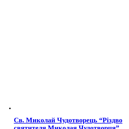
Св. Миколай Чудотворець “Різдво
святителя Миколая Чудотворця”