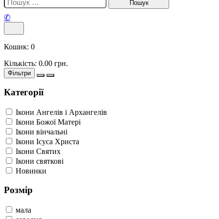
✆
Кошик:
0
Кількість:
0.00
грн.
Фільтри
Категорії
Ікони Ангелів і Архангелів
Ікони Божої Матері
Ікони вінчальні
Ікони Ісуса Христа
Ікони Святих
Ікони святкові
Новинки
Розмір
мала