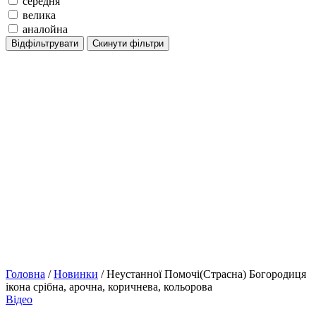
середня
велика
аналойна
Відфільтрувати
Скинути фільтри
Головна
/
Новинки
/ Неустанної Помочі(Страсна) Богородиця
ікона срібна, арочна, коричнева, кольорова
Відео