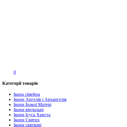
0
Категорії товарів
Ікона сімейна
Ікони Ангелів і Архангелів
Ікони Божої Матері
Ікони вінчальні
Ікони Ісуса Христа
Ікони Святих
Ікони святкові