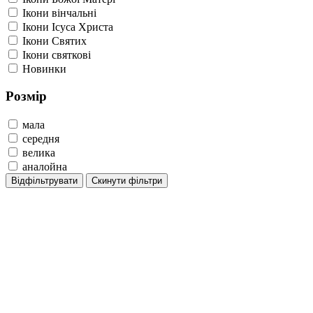
Ікони вінчальні
Ікони Ісуса Христа
Ікони Святих
Ікони святкові
Новинки
Розмір
мала
середня
велика
аналойна
Відфільтрувати
Скинути фільтри