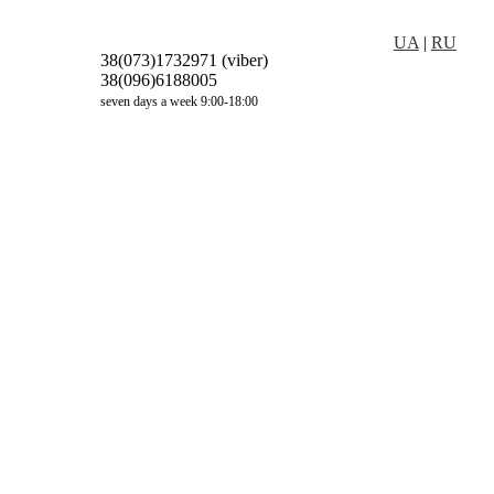
UA
|
RU
38(073)1732971 (viber)
38(096)6188005
seven days a week 9:00-18:00