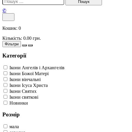
✆
Кошик:
0
Кількість:
0.00
грн.
Фільтри
Категорії
Ікони Ангелів і Архангелів
Ікони Божої Матері
Ікони вінчальні
Ікони Ісуса Христа
Ікони Святих
Ікони святкові
Новинки
Розмір
мала