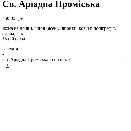
Св. Аріадна Проміська
450.00
грн.
Ікона на дошці, шпон (ясен), шпонки, ковчег, поліграфія,
фарба, лак.
15х20х2 см
середня
-
Св. Аріадна Проміська кількість
+
+