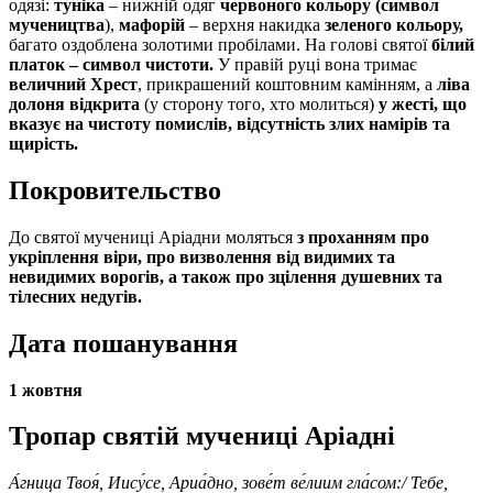
одязі:
туніка
– нижній одяг
червоного кольору (символ
мучеництва
),
мафорій
– верхня накидка
зеленого кольору,
багато оздоблена золотими пробілами. На голові святої
білий
платок – символ чистоти.
У правій руці вона тримає
величний Хрест
, прикрашений коштовним камінням, а
ліва
долоня відкрита
(у сторону того, хто молиться)
у жесті, що
вказує на чистоту помислів, відсутність злих намірів та
щирість.
Покровительство
До святої мучениці Аріадни моляться
з проханням про
укріплення віри, про визволення від видимих та
невидимих ворогів, а також про зцілення душевних та
тілесних недугів.
Дата пошанування
1 жовтня
Тропар святій мучениці Аріадні
А́гница Твоя́, Иису́се, Ариа́дно, зове́т ве́лиим гла́сом:/ Тебе,