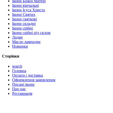
Ікони Божої Матері
Ікони вінчальні
Ікони Ісуса Христа
Ікони Святих
Ікони святкові
Ікони складні
Ікони срібні
Ікони срібні під склом
Ладан
Масло лампадне
Новинки
Сторінки
search
Головна
Оплата і доставка
Оформлення замовлення
Писані ікони
Про нас
Реставрація