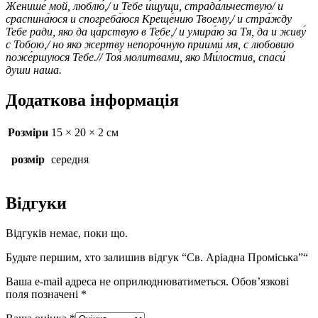
Женише́ мой, люблю́,/ и Тебе и́щущи, страда́льчествую/ и
сраспина́юся и спогреба́юся Креще́нию Твоему,/ и стра́жду
Тебе ради, яко да ца́рствую в Тебе,/ и умира́ю за Тя, да и живу́
с Тобою,/ но яко жертву непоро́чную приими́ мя, с любовию
поже́ршуюся Тебе.// Тоя́ молитвами, яко Ми́лостив, спаси́
души наша.
Додаткова інформація
Розміри
15 × 20 × 2 см
розмір
середня
Відгуки
Відгуків немає, поки що.
Будьте першим, хто залишив відгук “Св. Аріадна Проміська”“
Ваша e-mail адреса не оприлюднюватиметься.
Обов’язкові
поля позначені
*