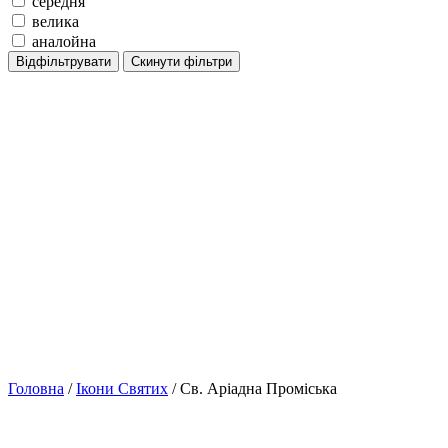
середня
велика
аналойна
Відфільтрувати
Скинути фільтри
Головна
/
Ікони Святих
/ Св. Аріадна Проміська