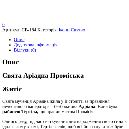
0
Артикул:
СВ-184
Категорія:
Ікони Святих
Опис
Додаткова інформація
Відгуки (0)
Опис
Свята Аріадна Проміська
Житіє
Свята мученця Аріадна жила у ІІ столітті за правління
нечестивого імператора – безбожника
Адріана
. Вона була
рабинею Тертіла,
що правив містом Промісія.
Одного разу, під час святкування дня народження свого сина в
ідольському храмі, Тертіл звелів, щоб всі його слуги теж були