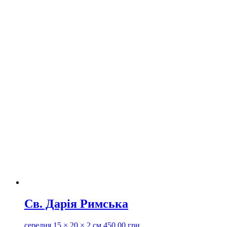
Св. Дарія Римська
середня
15 × 20 × 2 см
450.00
грн.