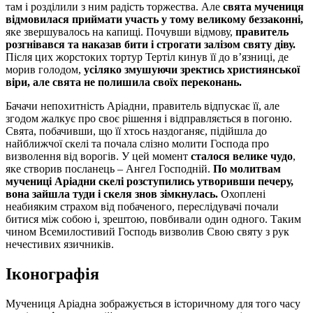
там і розділили з ним радість торжества. Але
свята мучениця
відмовилася приймати участь у тому великому беззаконні,
яке звершувалось на капищі. Почувши відмову,
правитель
розгнівався та наказав бити і строгати залізом святу діву.
Після цих жорстоких тортур Тертіл кинув її до в’язниці, де
морив голодом,
усіляко змушуючи зректись християнської
віри, але свята не полишила своїх переконань.
Бачачи непохитність Аріадни, правитель відпускає її, але
згодом жалкує про своє рішення і відправляється в погоню.
Свята, побачивши, що її хтось наздоганяє, підійшла до
найближчої скелі та почала слізно молити Господа про
визволення від ворогів. У цей момент
сталося велике чудо
,
яке створив посланець – Ангел Господній.
По молитвам
мучениці Аріадни скелі розступились утворивши печеру,
вона зайшла туди і скеля знов зімкнулась.
Охоплені
неабияким страхом від побаченого, переслідувачі почали
битися між собою і, зрештою, повбивали один одного. Таким
чином Всемилостивий Господь визволив Свою святу з рук
нечестивих язичників.
Іконографія
Мучениця Аріадна зображується в історичному для того часу