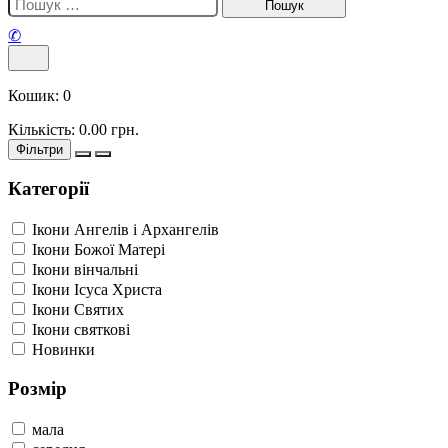
✆
Кошик:
0
Кількість:
0.00
грн.
Фільтри
Категорії
Ікони Ангелів і Архангелів
Ікони Божої Матері
Ікони вінчальні
Ікони Ісуса Христа
Ікони Святих
Ікони святкові
Новинки
Розмір
мала