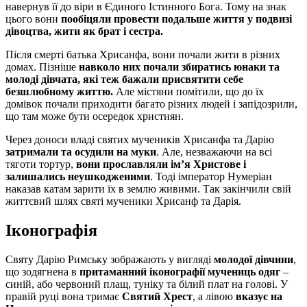
навернув її до віри в Єдиного Істинного Бога. Тому на знак
цього вони
пообіцяли провести подальше життя у подвизі
дівоцтва, жити як брат і сестра.
Після смерті батька Хрисанфа, вони почали жити в різних
домах. Пізніше
навколо них почали збиратись юнаки та
молоді дівчата, які теж бажали присвятити себе
безшлюбному життю.
Але містяни помітили, що до їх
домівок почали приходити багато різних людей і запідозрили,
що там може бути осередок християн.
Через доноси владі святих мучеників Хрисанфа та Дарію
затримали та осудили на муки
. Але, незважаючи на всі
тяготи тортур,
вони прославляли ім’я Христове і
залишались неушкодженими
. Тоді імператор Нумеріан
наказав катам зарити їх в землю живими. Так закінчили свій
життєвий шлях святі мученики Хрисанф та Дарія.
Іконографія
Святу Дарію Римську зображають у вигляді
молодої дівчини
,
що зодягнена в
притаманний іконографії мучениць одяг
–
синій, або червоний плащ, туніку та білий плат на голові. У
правій руці вона тримає
Святий Хрест
, а лівою
вказує на