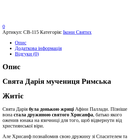
0
Артикул:
СВ-115
Категорія:
Ікони Святих
Опис
Додаткова інформація
Відгуки (0)
Опис
Свята Дарія мучениця Римська
Житіє
Свята Дарія
була донькою жриці
Афіни Паллади. Пізніше
вона
стала дружиною святого Хрисанфа
, батько якого
оженив юнака на язичниці для того, щоб відвернути від
християнської віри.
Але Хрисанф познайомив свою дружину зі Спасителем та