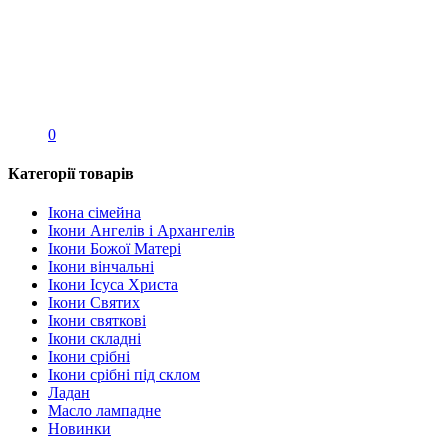
0
Категорії товарів
Ікона сімейна
Ікони Ангелів і Архангелів
Ікони Божої Матері
Ікони вінчальні
Ікони Ісуса Христа
Ікони Святих
Ікони святкові
Ікони складні
Ікони срібні
Ікони срібні під склом
Ладан
Масло лампадне
Новинки