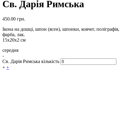
Св. Дарія Римська
450.00
грн.
Ікона на дошці, шпон (ясен), шпонки, ковчег, поліграфія,
фарба, лак.
15х20х2 см
середня
-
Св. Дарія Римська кількість
+
+