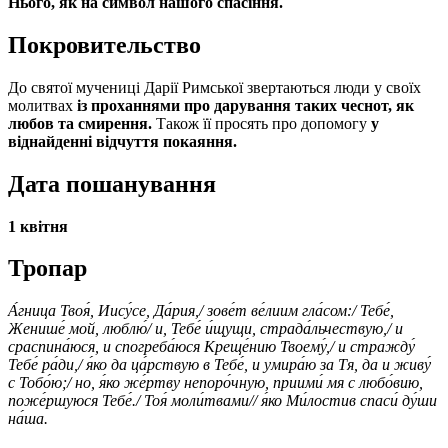
Нього, як на символ нашого спасіння.
Покровительство
До святої мучениці Дарії Римської звертаються люди у своїх
молитвах
із проханнями про дарування таких чеснот, як
любов та смирення.
Також її просять про допомогу
у
віднайденні відчуття покаяння.
Дата пошанування
1 квітня
Тропар
А́гница Твоя́, Иису́се, Да́рия,/ зове́т ве́лиим гла́сом:/ Тебе́,
Женише́ мой, люблю́/ и, Тебе́ и́щущи, страда́льчествую,/ и
сраспина́юся, и спогреба́юся Креще́нию Твоему́,/ и стражду́
Тебе́ ра́ди,/ я́ко да ца́рствую в Тебе́, и умира́ю за Тя, да и живу́
с Тобо́ю;/ но, я́ко же́ртву непоро́чную, приими́ мя с любо́вию,
поже́ршуюся Тебе́./ Тоя́ моли́твами// я́ко Ми́лостив спаси́ ду́ши
на́ша.