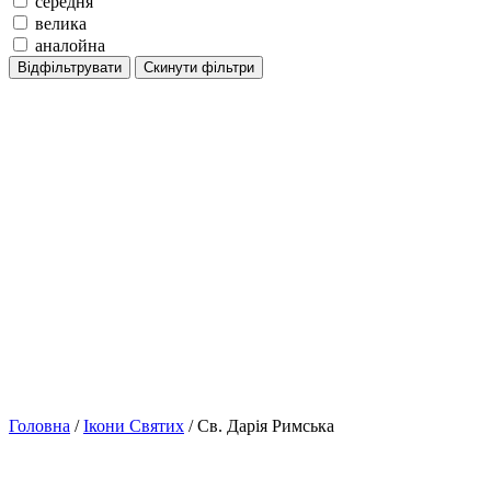
середня
велика
аналойна
Відфільтрувати
Скинути фільтри
Головна
/
Ікони Святих
/ Св. Дарія Римська