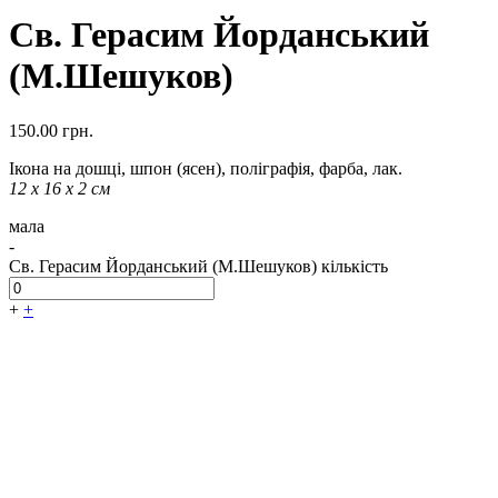
Св. Герасим Йорданський
(М.Шешуков)
150.00
грн.
Ікона на дошці, шпон (ясен), поліграфія, фарба, лак.
12 х 16 х 2 см
мала
-
Св. Герасим Йорданський (М.Шешуков) кількість
+
+