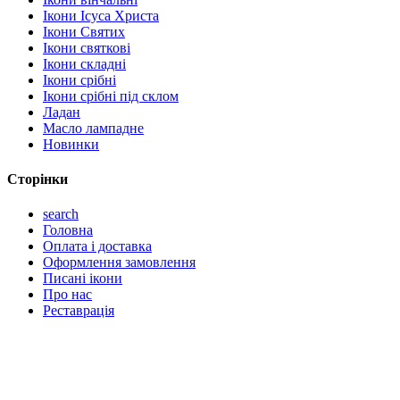
Ікони Ісуса Христа
Ікони Святих
Ікони святкові
Ікони складні
Ікони срібні
Ікони срібні під склом
Ладан
Масло лампадне
Новинки
Сторінки
search
Головна
Оплата і доставка
Оформлення замовлення
Писані ікони
Про нас
Реставрація