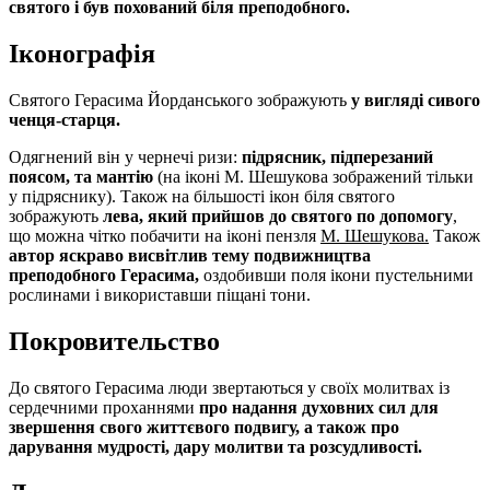
святого і був похований біля преподобного.
Іконографія
Святого Герасима Йорданського зображують
у вигляді сивого
ченця-старця.
Одягнений він у чернечі ризи:
підрясник, підперезаний
поясом, та мантію
(на іконі М. Шешукова зображений тільки
у підряснику). Також на більшості ікон біля святого
зображують
лева, який прийшов до святого по допомогу
,
що можна чітко побачити на іконі пензля
М. Шешукова.
Також
автор яскраво висвітлив тему подвижництва
преподобного Герасима,
оздобивши поля ікони пустельними
рослинами і використавши піщані тони.
Покровительство
До святого Герасима люди звертаються у своїх молитвах із
сердечними проханнями
про надання духовних сил для
звершення свого життєвого подвигу, а також про
дарування мудрості, дару молитви та розсудливості.