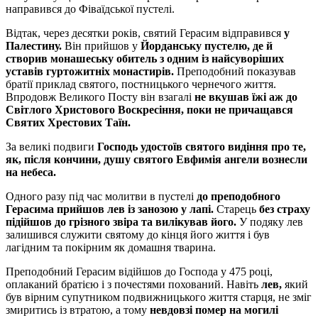
направився до Фіваїдської пустелі.
Відтак, через десятки років, святий Герасим відправився
у
Палестину.
Він прийшов у
Йорданську пустелю, де й
створив монашеську обитель з одним із найсуворіших
уставів гуртожитніх монастирів.
Преподобний показував
братії приклад святого, постницького чернечого життя.
Впродовж Великого Посту він взагалі
не вкушав їжі аж до
Світлого Христового Воскресіння, поки не причащався
Святих Хрестових Таїн.
За великі подвиги
Господь удостоїв святого видіння про те,
як, після кончини, душу святого Евфимія ангели вознесли
на небеса.
Одного разу під час молитви в пустелі
до преподобного
Герасима прийшов лев із занозою у лапі.
Старець
без страху
підійшов до грізного звіра та вилікував його.
У подяку лев
залишився служити святому до кінця його життя і був
лагідним та покірним як домашня тварина.
Преподобний Герасим відійшов до Господа у 475 році,
оплаканий братією і з почестями похований. Навіть
лев,
який
був вірним супутником подвижницького життя старця, не зміг
змиритись із втратою, а тому
невдовзі помер на могилі