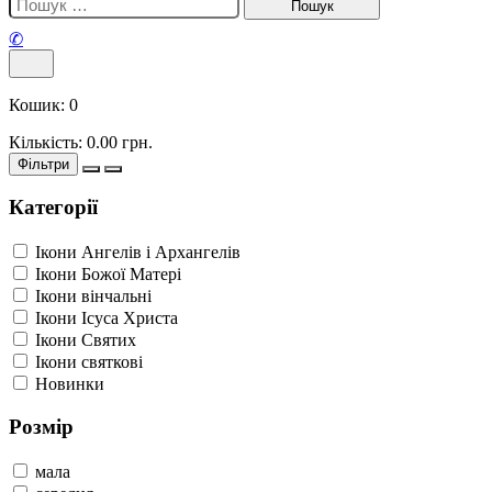
✆
Кошик:
0
Кількість:
0.00
грн.
Фільтри
Категорії
Ікони Ангелів і Архангелів
Ікони Божої Матері
Ікони вінчальні
Ікони Ісуса Христа
Ікони Святих
Ікони святкові
Новинки
Розмір
мала