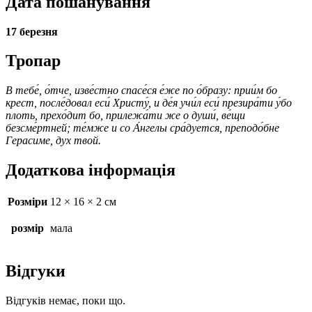
Дата пошанування
17 березня
Тропар
В тебе́, о́тче, изве́стно спасе́ся е́же по о́бразу: прии́м бо
крест, после́довал еси́ Христу́, и де́я учи́л еси́ презира́ти у́бо
плоть, прехо́дит бо, прилежа́ти же о души́, ве́щи
безсме́ртней; те́мже и со А́нгелы сра́дуется, преподо́бне
Герасиме, дух твой.
Додаткова інформація
Розміри
12 × 16 × 2 см
розмір
мала
Відгуки
Відгуків немає, поки що.