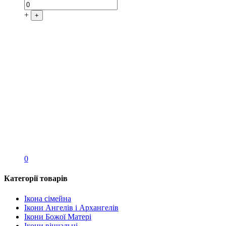
+
+
0
Категорії товарів
Ікона сімейна
Ікони Ангелів і Архангелів
Ікони Божої Матері
Ікони вінчальні