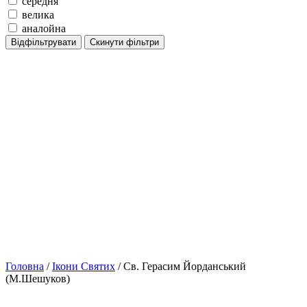
середня
велика
аналойна
Відфільтрувати
Скинути фільтри
Головна
/
Ікони Святих
/ Св. Герасим Йорданський
(М.Шешуков)