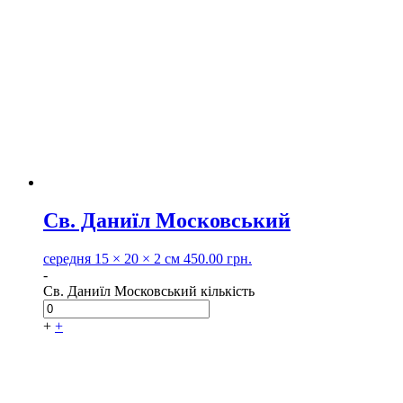
Св. Даниїл Московський
середня
15 × 20 × 2 см
450.00
грн.
-
Св. Даниїл Московський кількість
+
+