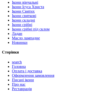
Ікони вінчальні
Ікони Ісуса Христа
Ікони Святих
Ікони святкові
Ікони складні
Ікони срібні
Ікони срібні під склом
Ладан
Масло лампадне
Новинки
Сторінки
search
Головна
Оплата і доставка
Оформлення замовлення
Писані ікони
Про нас
Реставрація