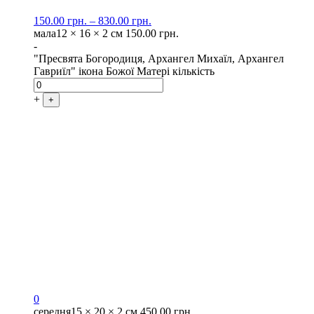
150.00
грн.
–
830.00
грн.
мала
12 × 16 × 2 см
150.00
грн.
-
"Пресвята Богородиця, Архангел Михаїл, Архангел
Гавриїл" ікона Божої Матері кількість
+
+
0
середня
15 × 20 × 2 см
450.00
грн.