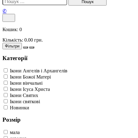
✆
Кошик:
0
Кількість:
0.00
грн.
Фільтри
Категорії
Ікони Ангелів і Архангелів
Ікони Божої Матері
Ікони вінчальні
Ікони Ісуса Христа
Ікони Святих
Ікони святкові
Новинки
Розмір
мала