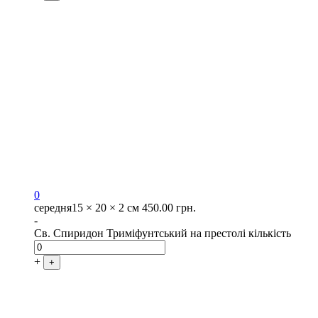
0
середня
15 × 20 × 2 см
450.00
грн.
-
Св. Спиридон Триміфунтський на престолі кількість
+
+