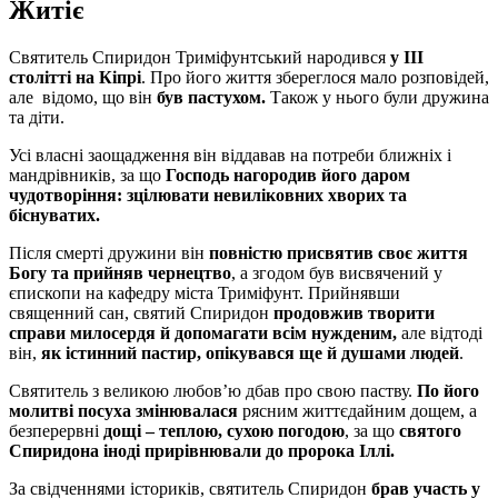
Житіє
Святитель Спиридон Триміфунтський народився
у ІІІ
столітті на Кіпрі
. Про його життя збереглося мало розповідей,
але відомо, що він
був пастухом.
Також у нього були дружина
та діти.
Усі власні заощадження він віддавав на потреби ближніх і
мандрівників, за що
Господь нагородив його даром
чудотворіння:
зцілювати невиліковних хворих та
біснуватих.
Після смерті дружини він
повністю присвятив своє життя
Богу та прийняв чернецтво
, а згодом був висвячений у
єпископи на кафедру міста Триміфунт. Прийнявши
священний сан, святий Спиридон
продовжив творити
справи милосердя й допомагати всім нужденим,
але відтоді
він,
як істинний пастир, опікувався ще й душами людей
.
Святитель з великою любов’ю дбав про свою паству.
По його
молитві посуха змінювалася
рясним життєдайним дощем, а
безперервні
дощі – теплою, сухою погодою
, за що
святого
Спиридона іноді прирівнювали до пророка Іллі.
За свідченнями істориків, святитель Спиридон
брав участь у