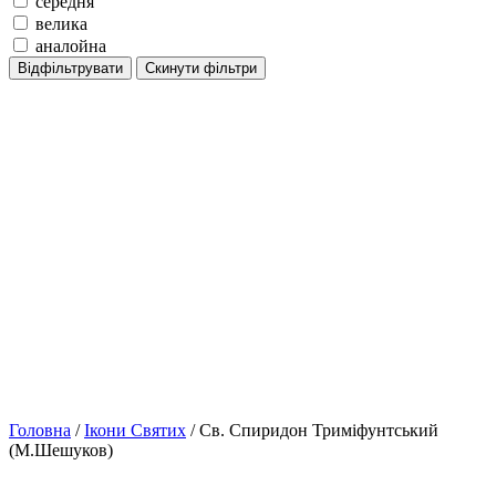
середня
велика
аналойна
Відфільтрувати
Скинути фільтри
Головна
/
Ікони Святих
/ Св. Спиридон Триміфунтський
(М.Шешуков)