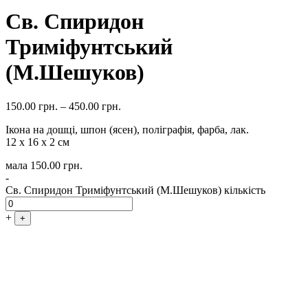
Св. Спиридон
Триміфунтський
(М.Шешуков)
150.00
грн.
–
450.00
грн.
Ікона на дошці, шпон (ясен), поліграфія, фарба, лак.
12 х 16 х 2 см
мала
150.00
грн.
-
Св. Спиридон Триміфунтський (М.Шешуков) кількість
+
+