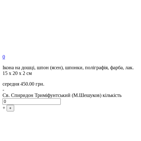
0
Ікона на дошці, шпон (ясен), шпонки, поліграфія, фарба, лак.
15 х 20 х 2 см
середня
450.00
грн.
-
Св. Спиридон Триміфунтський (М.Шешуков) кількість
+
+