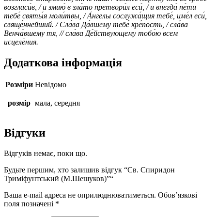
возгласи́в, / и змию́ в зла́то претвори́л еси́, / и внегда́ пе́ти
тебе́ святы́я моли́твы, / А́нгелы сослужа́щия тебе́, име́л еси́,
свяще́ннейший. / Сла́ва Да́вшему тебе́ кре́пость, / сла́ва
Венча́вшему тя, // сла́ва Де́йствующему тобо́ю всем
исцеле́ния.
Додаткова інформація
Розміри
Невідомо
розмір
мала, середня
Відгуки
Відгуків немає, поки що.
Будьте першим, хто залишив відгук “Св. Спиридон
Триміфунтський (М.Шешуков)”“
Ваша e-mail адреса не оприлюднюватиметься.
Обов’язкові
поля позначені
*