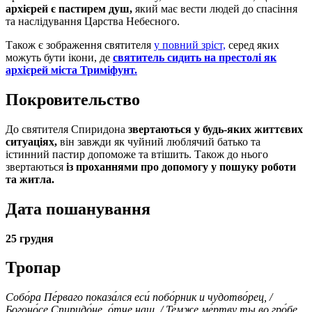
архієрей є пастирем душ,
який має вести людей до спасіння
та наслідування Царства Небесного.
Також є зображення святителя
у повний зріст,
серед яких
можуть бути ікони, де
святитель сидить на престолі як
архієрей міста Триміфунт.
Покровительство
До святителя Спиридона
звертаються у будь-яких життєвих
ситуаціях,
він завжди як чуйний люблячий батько та
істинний пастир допоможе та втішить. Також до нього
звертаються
із проханнями про допомогу у пошуку роботи
та житла.
Дата пошанування
25 грудня
Тропар
Собо́ра Пе́рваго показа́лся еси́ побо́рник и чудотво́рец, /
Богоно́се Спиридо́не, о́тче наш. / Те́мже ме́ртву ты во гро́бе