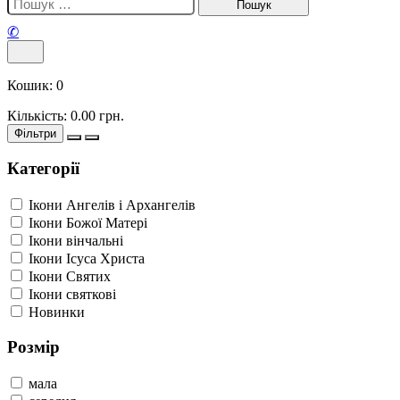
✆
Кошик:
0
Кількість:
0.00
грн.
Фільтри
Категорії
Ікони Ангелів і Архангелів
Ікони Божої Матері
Ікони вінчальні
Ікони Ісуса Христа
Ікони Святих
Ікони святкові
Новинки
Розмір
мала