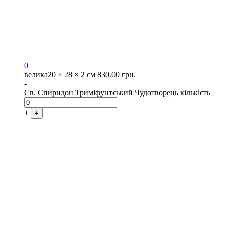
0
велика
20 × 28 × 2 см
830.00
грн.
-
Св. Спиридон Триміфунтський Чудотворець кількість
+
+