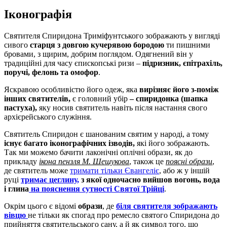
Іконографія
Святителя Спиридона Триміфунтського зображають у вигляді
сивого
старця з довгою кучерявою бородою
ти пишними
бровами, з щирим, добрим поглядом. Одягнений він у
традиційні для часу єпископські ризи –
підризник, єпітрахіль,
поручі, фелонь та омофор
.
Яскравою особливістю його одеж, яка
вирізняє його з-поміж
інших святителів,
є головний убір
– спиридонка (шапка
пастуха),
яку носив святитель навіть після настання свого
архієрейського служіння.
Святитель Спиридон є шанованим святим у народі, а тому
існує багато іконографічних ізводів,
які його зображають.
Так ми можемо бачити лаконічні оплічні образи, як до
прикладу
ікона пензля М. Шешукова
, також це
поясні образи
,
де святитель може
тримати тільки Євангеліє
, або ж у іншій
руці
тримає цеглину,
з якої одночасно вийшов вогонь, вода
і глина
на пояснення сутності Святої Трійці
.
Окрім цього є відомі
образи
, де
біля святителя зображають
вівцю
не тільки як спогад про ремесло святого Спиридона до
прийняття святительського сану, а й як символ того, що