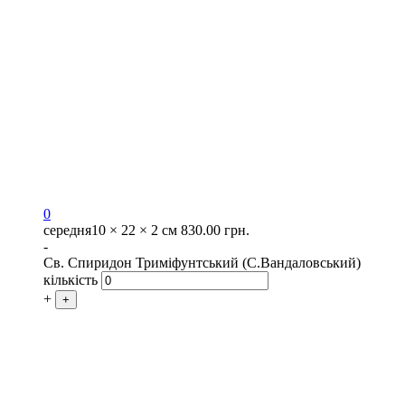
0
середня
10 × 22 × 2 см
830.00
грн.
-
Св. Спиридон Триміфунтський (С.Вандаловський)
кількість
+
+