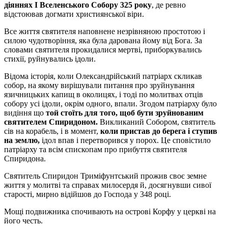
діяннях І Вселенського Собору 325 року
, де ревно
відстоював догмати християнської віри.
Все життя святителя наповнене незрівняною простотою і
силою чудотворіння, яка була дарована йому від Бога. За
словами святителя прокидалися мертві, приборкувались
стихії, руйнувались ідоли.
Відома історія, коли Олександрійський патріарх скликав
собор, на якому вирішували питання про зруйнування
язичницьких капищ в околицях, і тоді по молитвах отців
собору усі ідоли, окрім одного, впали. Згодом патріарху було
видіння що
той стоїть для того, щоб бути зруйнованим
святителем Спиридоном.
Викликаний Собором, святитель
сів на корабель, і в момент,
коли пристав до берега і ступив
на землю,
ідол впав і перетворився у порох. Це сповістило
патріарху та всім єпископам про прибуття святителя
Спиридона.
Святитель Спиридон Триміфунтський прожив своє земне
життя у молитві та справах милосердя й, досягнувши сивої
старості, мирно відійшов до Господа у 348 році.
Мощі подвижника спочивають на острові Корфу у церкві на
його честь.