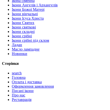
Ікона сімейна
Ікони Ангелів і Архангелів
Ікони Божої Матері
Ікони вінчальні
Ікони Ісуса Христа
Ікони Святих
Ікони святкові
Ікони складні
Ікони срібні
Ікони срібні під склом
Ладан
Масло лампадне
Новинки
Сторінки
search
Головна
Оплата і доставка
Оформлення замовлення
Писані ікони
Про нас
Реставрація