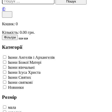
✆
Кошик:
0
Кількість:
0.00
грн.
Фільтри
Категорії
Ікони Ангелів і Архангелів
Ікони Божої Матері
Ікони вінчальні
Ікони Ісуса Христа
Ікони Святих
Ікони святкові
Новинки
Розмір
мала