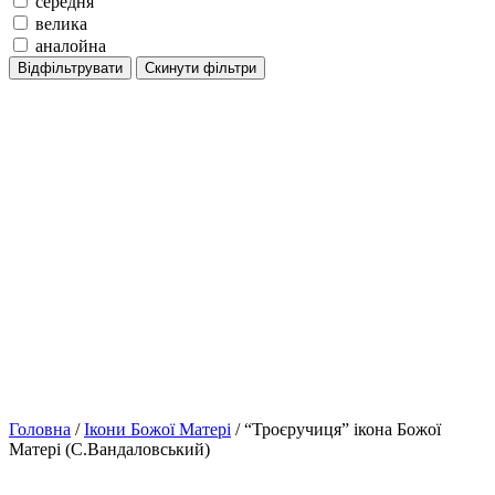
середня
велика
аналойна
Відфільтрувати
Скинути фільтри
Головна
/
Ікони Божої Матері
/ “Троєручиця” ікона Божої
Матері (С.Вандаловський)