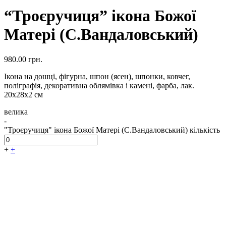
“Троєручиця” ікона Божої
Матері (С.Вандаловський)
980.00
грн.
Ікона на дошці, фігурна, шпон (ясен), шпонки, ковчег,
поліграфія, декоративна облямівка і камені, фарба, лак.
20х28х2 см
велика
-
"Троєручиця" ікона Божої Матері (С.Вандаловський) кількість
+
+