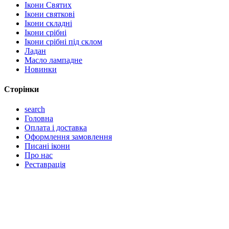
Ікони Святих
Ікони святкові
Ікони складні
Ікони срібні
Ікони срібні під склом
Ладан
Масло лампадне
Новинки
Сторінки
search
Головна
Оплата і доставка
Оформлення замовлення
Писані ікони
Про нас
Реставрація