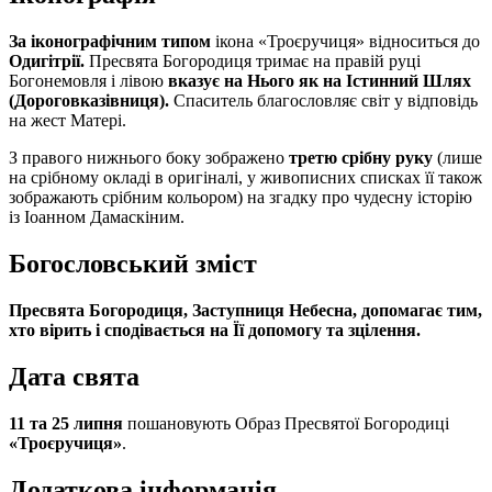
За іконографічним типом
ікона «Троєручиця» відноситься до
Одигітрії.
Пресвята Богородиця тримає на правій руці
Богонемовля і лівою
вказує на Нього як на Істинний Шлях
(Дороговказівниця).
Спаситель благословляє світ у відповідь
на жест Матері.
З правого нижнього боку зображено
третю срібну руку
(лише
на срібному окладі в оригіналі, у живописних списках її також
зображають срібним кольором) на згадку про чудесну історію
із Іоанном Дамаскіним.
Богословський зміст
Пресвята Богородиця, Заступниця Небесна, допомагає тим,
хто вірить і сподівається на Її допомогу та зцілення.
Дата свята
11 та 25 липня
пошановують Образ Пресвятої Богородиці
«Троєручиця»
.
Додаткова інформація