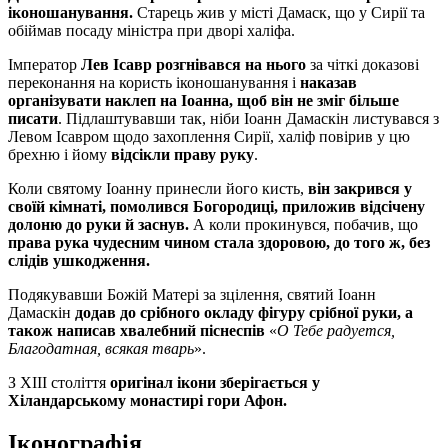
іконошанування.
Старець жив у місті Дамаск, що у Сирії та
обіймав посаду міністра при дворі халіфа.
Імператор
Лев Ісавр розгнівався на нього
за чіткі доказові
переконання на користь іконошанування і
наказав
організувати наклеп на Іоанна, щоб він не зміг більше
писати
. Підлаштувавши так, ніби Іоанн Дамаскін листувався з
Левом Ісавром щодо захоплення Сирії, халіф повірив у цю
брехню і йому
відсікли праву руку
.
Коли святому Іоанну принесли його кисть,
він закрився у
своїй кімнаті, помолився Богородиці, приложив відсічену
долоню до руки й заснув.
А коли прокинувся, побачив, що
права рука чудесним чином стала здоровою, до того ж, без
слідів ушкодження.
Подякувавши Божій Матері за зцілення, святий Іоанн
Дамаскін
додав до срібного окладу фігуру срібної руки, а
також написав хвалебний піснеспів
«
О Тебе радуется,
Благодатная, всякая тварь
».
З ХІІІ століття
оригінал ікони зберігається у
Хіландарському монастирі гори Афон.
Іконографія