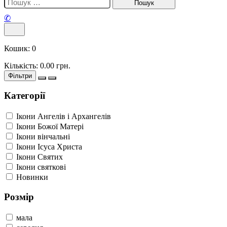
✆
Кошик:
0
Кількість:
0.00
грн.
Фільтри
Категорії
Ікони Ангелів і Архангелів
Ікони Божої Матері
Ікони вінчальні
Ікони Ісуса Христа
Ікони Святих
Ікони святкові
Новинки
Розмір
мала