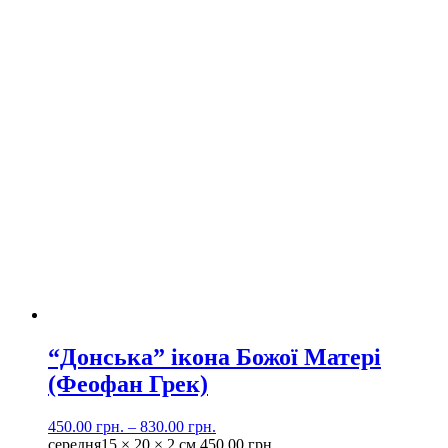
“Донська” ікона Божої Матері
(Феофан Грек)
450.00
грн.
–
830.00
грн.
середня
15 × 20 × 2 см
450.00
грн.