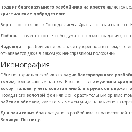
Подвиг благоразумного разбойника на кресте
является ве
христианские добродетели:
Вера —
он поверил в Господа Иисуса Христа, не зная ничего о 
Любовь
— вместо того, чтобы думать о своих страданиях, он 
Надежда
— разбойник не оставляет уверенности в том, что е
отчаивается даже в таком уж неисправимом положении.
Иконография
Обычно в христианской иконографии
благоразумного разбо
телом,
подпоясанным платом. Внешне —
это мужчина средн
вокруг головы у него золотой нимб, а в руках он держит
Позади него
золотой фон
или фон с растительным орнаменто
райские обители,
как это мы можем увидеть
на иконе авторс
Дня почитания
благоразумного разбойника в православной т
Великую Пятницу.