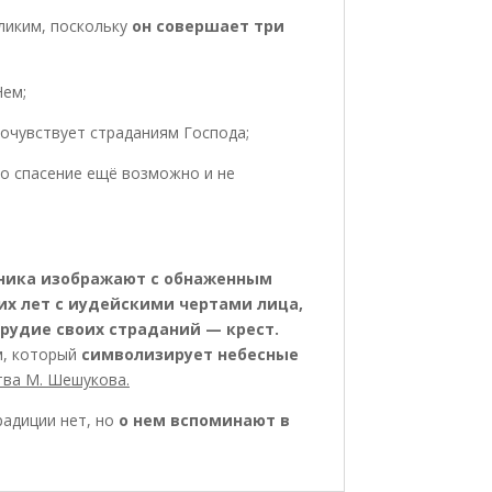
ликим, поскольку
он совершает три
Нем;
сочувствует страданиям Господа;
го спасение ещё возможно и не
йника изображают с обнаженным
их лет с иудейскими чертами лица,
 орудие своих страданий — крест.
м, который
символизирует небесные
тва М. Шешукова.
радиции нет, но
о нем вспоминают в