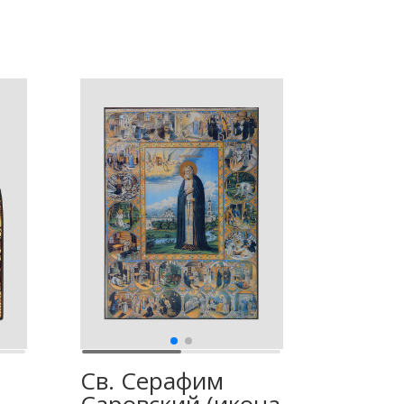
Св. Серафим
Саровский (икона