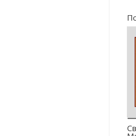
П
Св
Мо