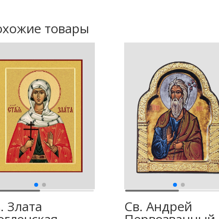
охожие товары
. Злата
Св. Андрей
гленская
Первозванный