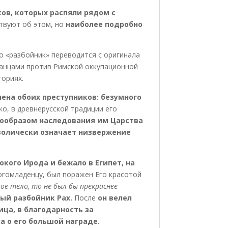
ов, которых распяли рядом с
твуют об этом, но
наиболее подробно
о «разбойник» переводится с оригинала
танцами против Римской оккупационной
ториях.
ена обоих преступников: безумного
ако, в древнерусской традиции его
прообразом наследования им Царства
волически означает низвержение
окого Ирода и бежало в Египет, на
огомладенцу, был поражен Его красотой
кое тело, то не был бы прекраснее
ый разбойник Рах.
После
он велел
ца, в благодарность за
а о его большой награде.