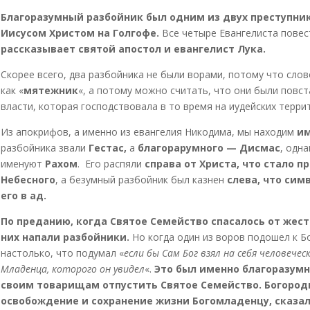
Благоразумный разбойник был одним из двух преступник
Иисусом Христом на Голгофе.
Все четыре Евангелиста повес
рассказывает святой апостол и евангелист Лука.
Скорее всего, два разбойника не были ворами, потому что слов
как «
мятежник
«, а потому можно считать, что они были повс
власти, которая господствовала в то время на иудейских терри
Из апокрифов, а именно из евангелия Никодима, мы находим
им
разбойника звали
Гестас,
а
благорарумного — Дисмас
, одн
именуют
Рахом
. Его распяли
справа от Христа, что стало 
Небесного
, а безумный разбойник был казнен
слева, что сим
его в ад.
По преданию, когда Святое Семейство спасалось от жест
них напали разбойники.
Но когда один из воров подошел к Б
настолько, что подумал «
если бы Сам Бог взял на себя человечес
Младенца, которого он увидел
«.
Это был именно благоразумн
своим товарищам отпустить Святое Семейство. Богороди
освобождение и сохранение жизни Богомладенцу, сказал