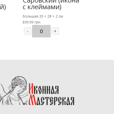
й)
с клеймами)
большая
20 × 28 × 2 см
830.00
грн.
Количество
-
+
товара
Св.
Серафим
Саровский
(икона
с
клеймами)