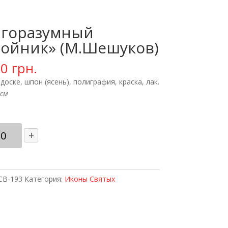
агоразумный
бойник» (М.Шешуков)
00
грн.
доске, шпон (ясень), полиграфия, краска, лак.
 см
ичество
+
ара
агоразумный
бойник"
Шешуков)
СВ-193
Категория:
Иконы Святых