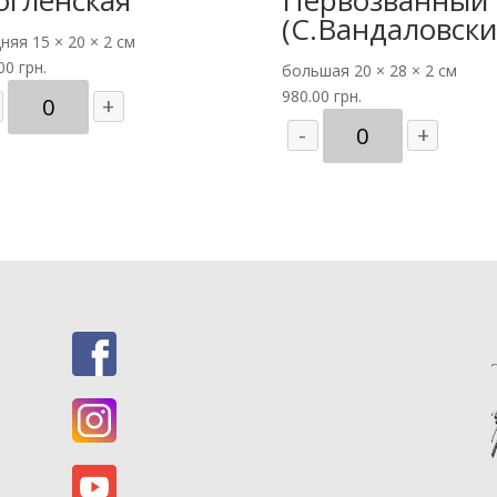
(С.Вандаловски
дняя
15 × 20 × 2 см
.00
грн.
большая
20 × 28 × 2 см
Количество
980.00
грн.
+
товара
Количество
-
+
Св.
товара
Злата
Св.
Могленская
Андрей
Первозванный
(С.Вандаловский)