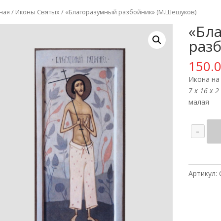
ная
/
Иконы Святых
/ «Благоразумный разбойник» (М.Шешуков)
«Бл
раз
150.
Икона на 
7 х 16 х 2
малая
Кол
-
тов
"Бл
раз
(М.
Артикул: