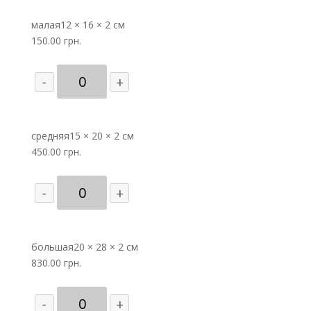
малая
12 × 16 × 2 см
150.00
грн.
Количество
-
+
товара
Св.
Екатерина
средняя
(изображение
15 × 20 × 2 см
450.00
нач.
грн.
XX
Количество
века)
-
+
товара
Св.
Екатерина
большая
(изображение
20 × 28 × 2 см
830.00
нач.
грн.
XX
Количество
века)
-
+
товара