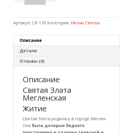
товара
Св.
Злата
Могленская
Артикул:
СВ-139
Категория:
Иконы Святых
Описание
Детали
Отзывы (0)
Описание
Святая Злата
Мегленская
Житие
Святая Злата родилась в городе Меглен.
Она
была дочерью бедного
христианина и одарена телесной и