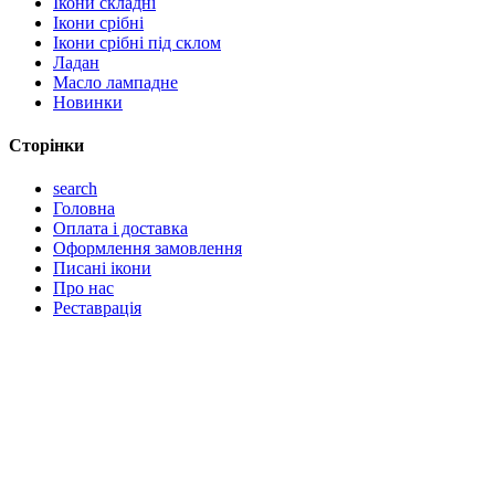
Ікони складні
Ікони срібні
Ікони срібні під склом
Ладан
Масло лампадне
Новинки
Сторінки
search
Головна
Оплата і доставка
Оформлення замовлення
Писані ікони
Про нас
Реставрація