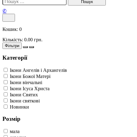
✆
Кошик:
0
Кількість:
0.00
грн.
Фільтри
Категорії
Ікони Ангелів і Архангелів
Ікони Божої Матері
Ікони вінчальні
Ікони Ісуса Христа
Ікони Святих
Ікони святкові
Новинки
Розмір
мала