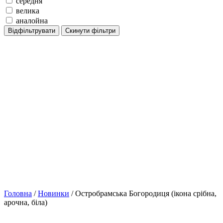
середня
велика
аналойна
Відфільтрувати
Скинути фільтри
Головна
/
Новинки
/ Остробрамська Богородиця (ікона срібна,
арочна, біла)