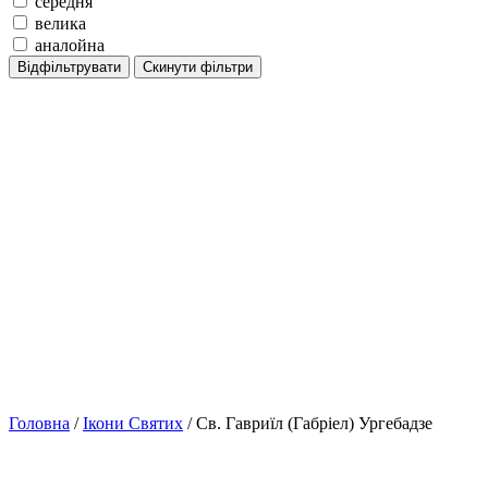
середня
велика
аналойна
Відфільтрувати
Скинути фільтри
Головна
/
Ікони Святих
/ Св. Гавриїл (Габріел) Ургебадзе