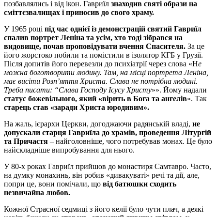
позбавлялись і від ікон. Гавриїл
знаходив святі образи на
сміттєзвалищах і приносив до свого храму.
У 1965 році
під час однієї із демонстрацій святий Гавриїл
спалив портрет Леніна та усім, хто тоді зібрався на
видовище, почав проповідувати вчення Спасителя.
За це
його жорстоко побили та помістили в ізолятор КГБ у Грузії.
Після допитів його перевезли до психіатрії через слова «Н
е
можна боготворити людину. Там, на місці портрета Леніна,
має висіти Розп’яття Христа. Слава не потрібна людині.
Треба писати: “Слава Господу Ісусу Христу
»». Йому надали
статус божевільного, який «вірить в Бога та ангелів
». Так
старець став «заради Христа юродивим».
На жаль, ієрархи Церкви, догоджаючи радянській владі,
не
допускали старця Гавриїла до храмів, проведення Літургій
та Причастя
– найголовніше, чого потребував монах. Це було
найскладніше випробування для нього.
У 80-х роках Гавриїл прийшов до монастиря Самтавро. Часто,
на думку монахинь, він робив «дивакуваті» речі та дії, але,
попри це, вони помічали, що
від батюшки сходить
незвичайна любов.
Кожної Страсної седмиці з його келії було чути плач, а деякі