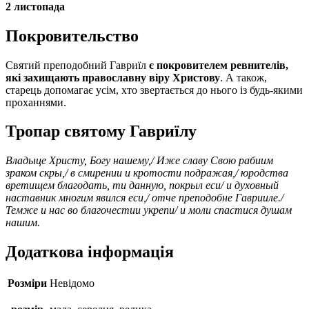
2 листопада
Покровительство
Святий преподобний Гавриїл
є покровителем ревнителів,
які захищають православну віру Христову
. А також,
старець допомагає усім, хто звертається до нього із будь-якими
проханнями.
Тропар святому Гавриїлу
Владыце Христу, Богу нашему,/ Иже славу Свою рабиим
зраком скры,/ в смирении и кротости подражая,/ юродства
вретищем благодать, ти данную, покрыл еси/ и духовный
наставник многим явился еси,/ отче преподобне Гаврииле./
Темже и нас во благочестии укрепи/ и моли спастися душам
нашим.
Додаткова інформація
Розміри
Невідомо