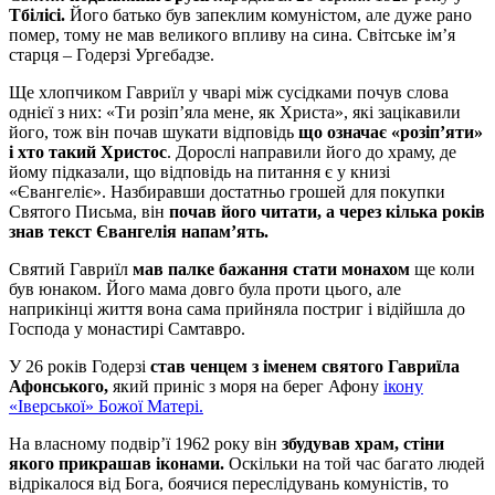
Тбілісі.
Його батько був запеклим комуністом, але дуже рано
помер, тому не мав великого впливу на сина. Світське імʼя
старця – Годерзі Ургебадзе.
Ще хлопчиком Гавриїл у чварі між сусідками почув слова
однієї з них: «Ти розіпʼяла мене, як Христа», які зацікавили
його, тож він почав шукати відповідь
що означає «розіпʼяти»
і хто такий Христос
. Дорослі направили його до храму, де
йому підказали, що відповідь на питання є у книзі
«Євангеліє». Назбиравши достатньо грошей для покупки
Святого Письма, він
почав його читати, а через кілька років
знав текст Євангелія напамʼять.
Святий Гавриїл
мав палке бажання стати монахом
ще коли
був юнаком. Його мама довго була проти цього, але
наприкінці життя вона сама прийняла постриг і відійшла до
Господа у монастирі Самтавро.
У 26 років Годерзі
став ченцем з іменем святого Гавриїла
Афонського,
який приніс з моря на берег Афону
ікону
«Іверської» Божої Матері.
На власному подвірʼї 1962 року він
збудував храм, стіни
якого прикрашав іконами.
Оскільки на той час багато людей
відрікалося від Бога, боячися переслідувань комуністів, то