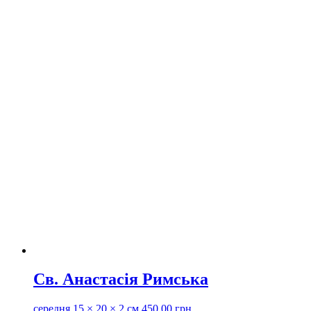
Св. Анастасія Римська
середня
15 × 20 × 2 см
450.00
грн.