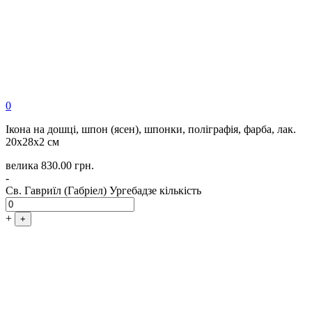
0
Ікона на дошці, шпон (ясен), шпонки, поліграфія, фарба, лак.
20х28х2 см
велика
830.00
грн.
-
Св. Гавриїл (Габріел) Ургебадзе кількість
+
+