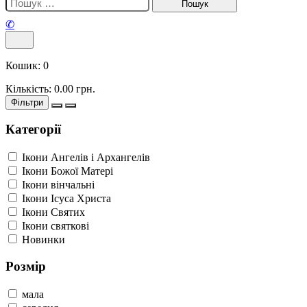
✆
Кошик:
0
Кількість:
0.00
грн.
Фільтри
Категорії
Ікони Ангелів і Архангелів
Ікони Божої Матері
Ікони вінчальні
Ікони Ісуса Христа
Ікони Святих
Ікони святкові
Новинки
Розмір
мала