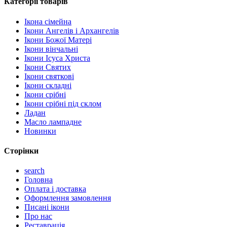
Категорії товарів
Ікона сімейна
Ікони Ангелів і Архангелів
Ікони Божої Матері
Ікони вінчальні
Ікони Ісуса Христа
Ікони Святих
Ікони святкові
Ікони складні
Ікони срібні
Ікони срібні під склом
Ладан
Масло лампадне
Новинки
Сторінки
search
Головна
Оплата і доставка
Оформлення замовлення
Писані ікони
Про нас
Реставрація