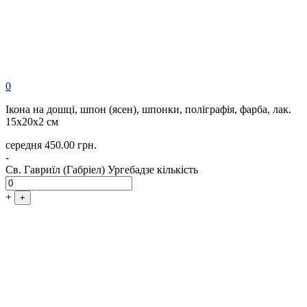
0
Ікона на дошці, шпон (ясен), шпонки, поліграфія, фарба, лак.
15х20х2 см
середня
450.00
грн.
-
Св. Гавриїл (Габріел) Ургебадзе кількість
+
+