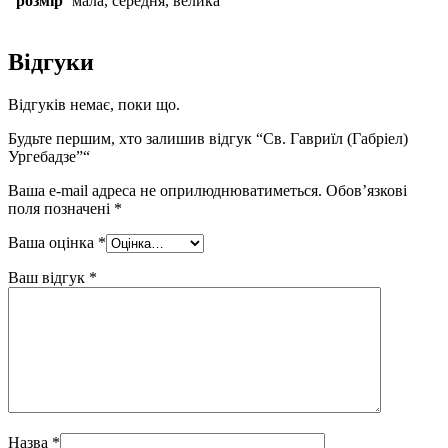
розмір
мала, середня, велика
Відгуки
Відгуків немає, поки що.
Будьте першим, хто залишив відгук “Св. Гавриїл (Габріел)
Ургебадзе”“
Ваша e-mail адреса не оприлюднюватиметься.
Обов’язкові
поля позначені
*
Ваша оцінка
*
Ваш відгук
*
Назва
*