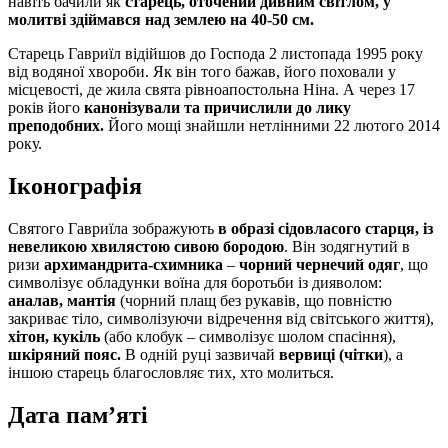
навіть бачили як
старець, оточений дивним світлом, у
молитві здіймався над землею на 40-50 см.
Старець Гавриїл відійшов до Господа 2 листопада 1995 року
від водяної хвороби. Як він того бажав, його поховали у
місцевості, де жила свята рівноапостольна Ніна. А через 17
років його
канонізували та причислили до лику
преподобних.
Його мощі знайшли нетлінними 22 лютого 2014
року.
Іконографія
Святого Гавриїла зображують
в образі сідовласого старця, із
невеликою хвилястою сивою бородою
. Він зодягнутий в
ризи
архимандрита-схимника
–
чорний чернечий одяг
, що
символізує обладунки воїна для боротьби із дияволом:
аналав, мантія
(чорний плащ без рукавів, що повністю
закриває тіло, символізуючи відречення від світського життя),
хітон, кукіль
(або клобук – символізує шолом спасіння),
шкіряний пояс.
В одній руці зазвичай
вервиці (чітки
), а
іншою старець благословляє тих, хто молиться.
Дата памʼяті