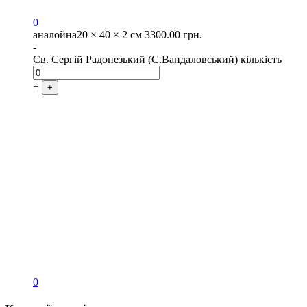
0
аналойна
20 × 40 × 2 см
3300.00
грн.
-
Св. Сергій Радонезький (С.Вандаловський) кількість
+
+
0