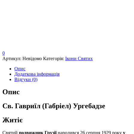
0
Артикул:
Невідомо
Категорія:
Ікони Святих
Опис
Додаткова інформація
Відгуки (0)
Опис
Св. Гавриїл (Габріел) Ургебадзе
Житіє
Святий
подвижник Грузії
народився 26 серпня 1929 року
у