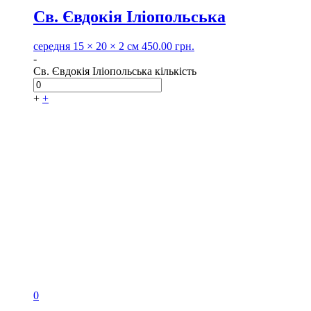
Св. Євдокія Іліопольська
середня
15 × 20 × 2 см
450.00
грн.
-
Св. Євдокія Іліопольська кількість
+
+
0