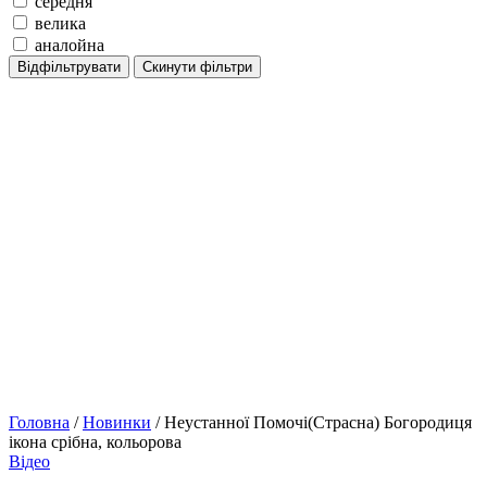
середня
велика
аналойна
Відфільтрувати
Скинути фільтри
Головна
/
Новинки
/ Неустанної Помочі(Страсна) Богородиця
ікона срібна, кольорова
Відео