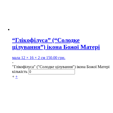
“Глікофілуса” (“Солодке
цілування”) ікона Божої Матері
мала
12 × 16 × 2 см
150.00
грн.
-
"Глікофілуса" ("Солодке цілування") ікона Божої Матері
кількість
+
+