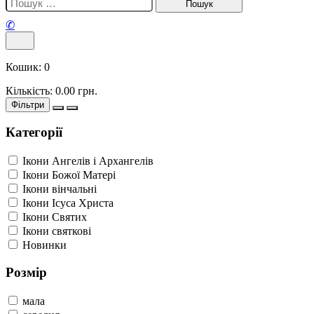
✆
Кошик:
0
Кількість:
0.00
грн.
Фільтри
Категорії
Ікони Ангелів і Архангелів
Ікони Божої Матері
Ікони вінчальні
Ікони Ісуса Христа
Ікони Святих
Ікони святкові
Новинки
Розмір
мала