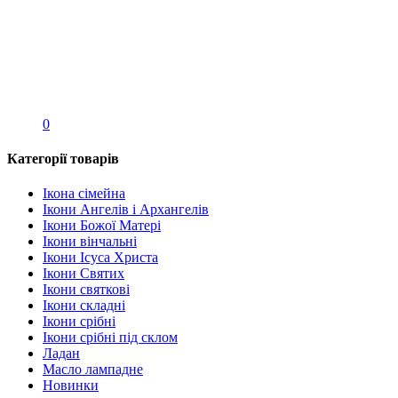
0
Категорії товарів
Ікона сімейна
Ікони Ангелів і Архангелів
Ікони Божої Матері
Ікони вінчальні
Ікони Ісуса Христа
Ікони Святих
Ікони святкові
Ікони складні
Ікони срібні
Ікони срібні під склом
Ладан
Масло лампадне
Новинки