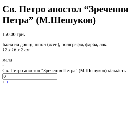
Св. Петро апостол “Зречення
Петра” (М.Шешуков)
150.00
грн.
Ікона на дошці, шпон (ясен), поліграфія, фарба, лак.
12 х 16 х 2 см
мала
-
Св. Петро апостол "Зречення Петра" (М.Шешуков) кількість
+
+