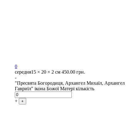
0
середня
15 × 20 × 2 см
450.00
грн.
-
"Пресвята Богородиця, Архангел Михаїл, Архангел
Гавриїл" ікона Божої Матері кількість
+
+