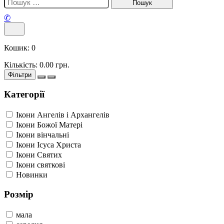
✆
Кошик:
0
Кількість:
0.00
грн.
Фільтри
Категорії
Ікони Ангелів і Архангелів
Ікони Божої Матері
Ікони вінчальні
Ікони Ісуса Христа
Ікони Святих
Ікони святкові
Новинки
Розмір
мала