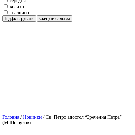
середня
велика
аналойна
Відфільтрувати
Скинути фільтри
Головна
/
Новинки
/ Св. Петро апостол “Зречення Петра”
(М.Шешуков)